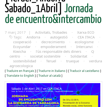
Sabado_1Abril]
Jornada
de encuentro&intercambio
7 març 2017 |
Activitats, Trobades
·
Xarxa ECO
Tags:
Andorra
·
autogestió
·
CEA ITACA
·
cooperació
·
decrecimiento
·
ecologisme
·
Ecoyundar
·
empoderament
·
Intercanvi
·
Kiwicha
·
l'ús responsable dels diners
·
Q
centro
·
societat sostenible
·
Solidaritat
·
sostenibilidad
·
Teruel
·
trueque
·
verdura
agroecologica
[
Traduire en français
]
[
Tradurre in Italiano
]
[
Traducir al castellano
]
[
Translate to English
]
[
Traduir al català
]