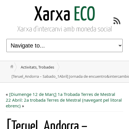
Xarxa
ECO
Xarxa d'intercanvi amb moneda social
Activitats, Trobades
[Teruel_Andorra – Sabado_1Abril] Jornada de encuentro&intercambi
«
[Diumenge 12 de Març] 1a Trobada Terres de Mestral
22 Abril: 2a trobada Terres de Mestral (navegant pel litoral
ebrenc)
»
[Teruel_Andorra –