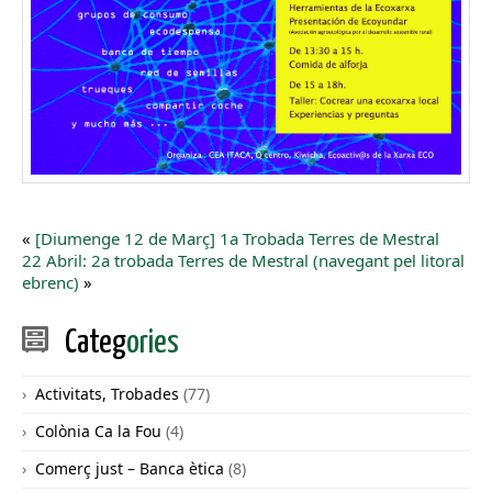
«
[Diumenge 12 de Març] 1a Trobada Terres de Mestral
22 Abril: 2a trobada Terres de Mestral (navegant pel litoral
ebrenc)
»
Categ
ories
Activitats, Trobades
(77)
Colònia Ca la Fou
(4)
Comerç just – Banca ètica
(8)