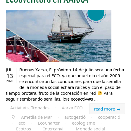
Buenas Xarxa, El próximo 14 de julio sera una fecha
JUL.
13
especial para el ECO, ya que aquel día el año 2009
se encontraron las condiciones para que la semilla
2020
de la moneda social echara raíces y con el paso del
tiempo brotara, fruto de la cocreación en red
Para
seguir sembrando semillas, l@s ecoactiv@s ...
Activitats, Trobades
·
Xarxa ECO
read more →
Ametlla de Mar
·
autogestió
·
cooperació
·
eco
·
EcoCharter
·
ecologisme
·
Ecotros
·
Intercanvi
·
Moneda social
·