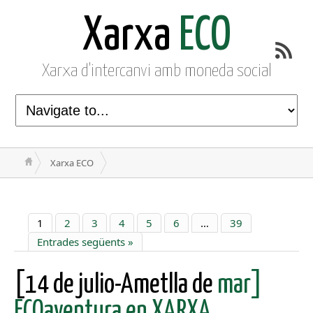
Xarxa
ECO
Xarxa d'intercanvi amb moneda social
Xarxa ECO
1
2
3
4
5
6
…
39
Entrades següents »
[14 de julio-Ametlla de
mar]
ECOaventura en XARXA