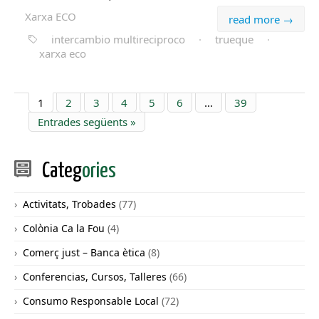
Xarxa ECO
read more →
intercambio multireciproco
·
trueque
·
xarxa eco
1
2
3
4
5
6
…
39
Entrades següents »
Categ
ories
Activitats, Trobades
(77)
Colònia Ca la Fou
(4)
Comerç just – Banca ètica
(8)
Conferencias, Cursos, Talleres
(66)
Consumo Responsable Local
(72)