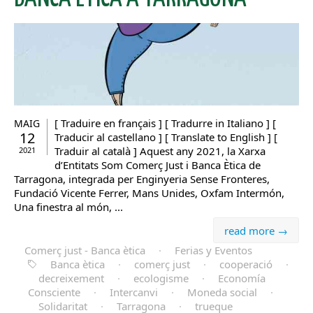
[ Traduire en français ] [ Tradurre in Italiano ] [
MAIG
12
Traducir al castellano ] [ Translate to English ] [
Traduir al català ] Aquest any 2021, la Xarxa
2021
d’Entitats Som Comerç Just i Banca Ètica de
Tarragona, integrada per Enginyeria Sense Fronteres,
Fundació Vicente Ferrer, Mans Unides, Oxfam Intermón,
Una finestra al món, ...
read more →
Comerç just - Banca ètica
·
Ferias y Eventos
Banca ètica
·
comerç just
·
cooperació
·
decreixement
·
ecologisme
·
Economía
Consciente
·
Intercanvi
·
Moneda social
·
Solidaritat
·
Tarragona
·
trueque