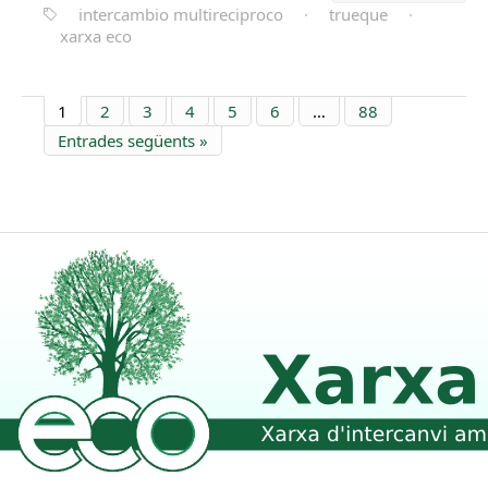
intercambio multireciproco
·
trueque
·
xarxa eco
1
2
3
4
5
6
…
88
Entrades següents »