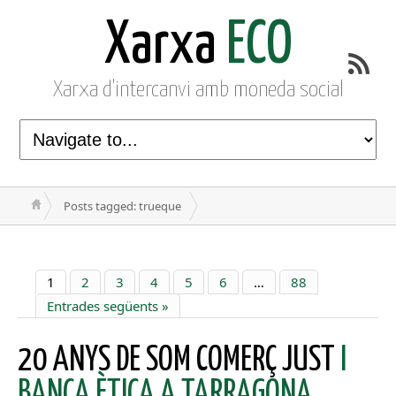
Xarxa
ECO
Xarxa d'intercanvi amb moneda social
Posts tagged: trueque
1
2
3
4
5
6
…
88
Entrades següents »
20 ANYS DE SOM COMERÇ JUST
I
BANCA ÈTICA A TARRAGONA