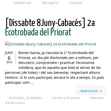
Solidaritat
·
Tarragona
·
trueque
[Dissabte 8Juny-Cabacés] 2a
Ecotrobada del Priorat
Bones Xarxa, Ja s’acosta la 2ª Ecotrobada del
JUNY
6
Priorat, un dia ple d’activitats per a tothom, per
descobrir, comprendre i practicar l’economia
2019
solidària, que és aquella que està al servei de les
persones (de totes) i del seu benestar, respectant alhora
l’entorn. Si hi vols participar, encara hi ets a temps. Hi pots
participar com ...
read more →
Activitats, Trobades
·
Ferias y Eventos
·
Mercats
d'Intercanvi