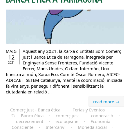
Aquest any 2021, la Xarxa d’Entitats Som Comerç
MAIG
12
Just i Banca Ètica de Tarragona, integrada per
Enginyeria Sense Fronteres, Fundació Vicente
2021
Ferrer, Mans Unides, Oxfam Intermón, Una
finestra al món, Xarxa Eco, Comitè Óscar Romero, AICEC-
ADICAE i SETEM Catalunya, manté la coordinació, iniciada
fa vint anys, per seguir difonent i sensibilitzant la
ciutadania en relació ...
read more →
Comerç just - Banca ètica
·
Ferias y Eventos
Banca ètica
·
comerç just
·
cooperació
·
decreixement
·
ecologisme
·
Economía
Consciente
·
Intercanvi
·
Moneda social
·