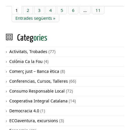
1
2
3
4
5
6
…
11
Entrades següents »
Categ
ories
Activitats, Trobades
(77)
Colònia Ca la Fou
(4)
Comerç just – Banca ètica
(8)
Conferencias, Cursos, Talleres
(66)
Consumo Responsable Local
(72)
Cooperativa Integral Catalana
(14)
Democracia 4.0
(1)
ECOaventura, excursions
(3)