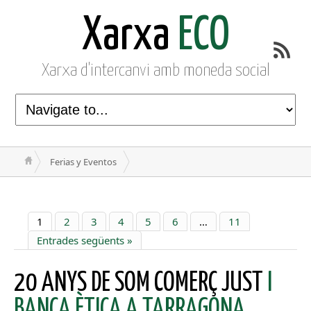
Xarxa
ECO
Xarxa d'intercanvi amb moneda social
Ferias y Eventos
1
2
3
4
5
6
…
11
Entrades següents »
20 ANYS DE SOM COMERÇ JUST
I
BANCA ÈTICA A TARRAGONA