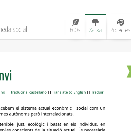
neda social
ECOs
Xarxa
Projectes
nvi
iano
]
[
Traducir al castellano
]
[
Translate to English
]
[
Traduir
cebem el sistema actual econòmic i social com un
emes autònoms però interrelacionats.
tenible, just, ecològic i basat en els individus, en
fer-les conscients de la situació actual. És necessària