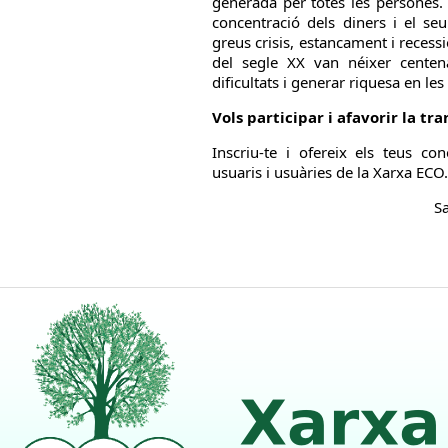
generada per totes les persones.
concentració dels diners i el se
greus crisis, estancament i recessi
del segle XX van néixer cente
dificultats i generar riquesa en l
Vols participar i afavorir la t
Inscriu-te i ofereix els teus con
usuaris i usuàries de la Xarxa ECO.
Sa