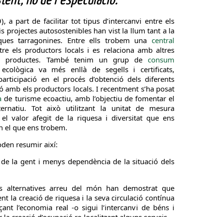
tent, no de l’especulació.
 a part de facilitar tot tipus d’intercanvi entre els
is projectes autosostenibles han vist la llum tant a la
ques tarragonines. Entre ells trobem una
central
tre els productors locals i es relaciona amb altres
viar productes. També tenim un grup de
consum
ecològica va més enllà de segells i certificats,
articipació en el procés d’obtenció dels diferents
ó amb els productors locals. I recentment s’ha posat
a
de turisme ecoactiu, amb l’objectiu de fomentar el
ternatiu. Tot això utilitzant la unitat de mesura
l valor afegit de la riquesa i diversitat que ens
 en el que ens trobem.
oden resumir així:
 de la gent i menys dependència de la situació dels
s alternatives arreu del món han demostrat que
 la creació de riquesa i la seva circulació contínua
ant l’economia real -o sigui l’intercanvi de béns i