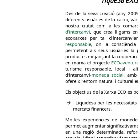
riquesa exis
Des de la seva creació (any 2009),
diferents usuàries de la xarxa, var
nostra ciutat com a les comar
d’intercanvi
, que crea lligams en
ecoxarxes per tal d’intercan
responsable
, on la consciència 
permetent als seus usuàries la p
productes mitjançant la cooperaci
en marxa el projecte
ECOaventur
turisme responsable, local i al
d’intercanvi-
moneda social,
amb e
ofereix l’entorn natural i cultural
Els objectius de la Xarxa ECO es p
Liquidesa per les necessitats
mercats financers.
Moltes experiències de monede
permet augmentar significativament
en una regió determinada, reforç