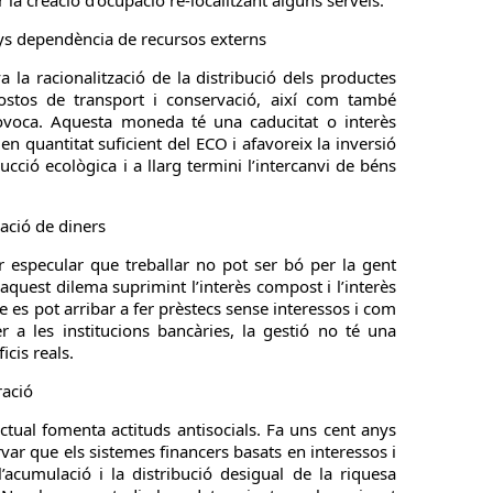
ar la creació d’ocupació re-localitzant alguns serveis.
nys dependència de recursos externs
 la racionalització de la distribució dels productes
costos de transport i conservació, així com també
ovoca. Aquesta moneda té una caducitat o interès
en quantitat suficient del ECO i afavoreix la inversió
ducció ecològica i a llarg termini l’intercanvi de béns
ació de diners
 especular que treballar no pot ser bó per la gent
quest dilema suprimint l’interès compost i l’interès
ue es pot arribar a fer prèstecs sense interessos i com
a les institucions bancàries, la gestió no té una
icis reals.
ració
ctual fomenta actituds antisocials. Fa uns cent anys
ar que els sistemes financers basats en interessos i
’acumulació i la distribució desigual de la riquesa