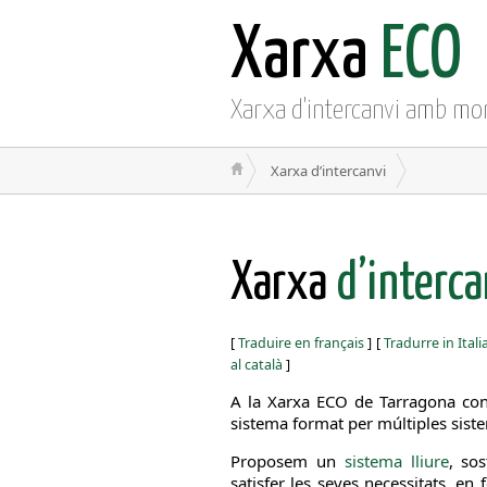
Xarxa
ECO
Xarxa d'intercanvi amb mo
Xarxa d’intercanvi
Xarxa
d’interca
[
Traduire en français
]
[
Tradurre in Ital
al català
]
A la Xarxa ECO de Tarragona con
sistema format per múltiples sist
Proposem un
sistema lliure
, sos
satisfer les seves necessitats, en 