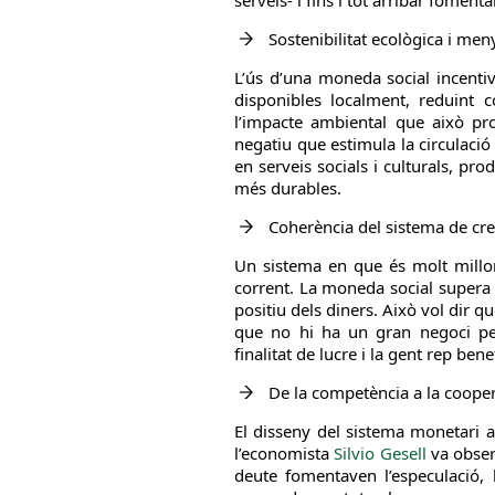
serveis- i fins i tot arribar foment
Sostenibilitat ecològica i me
L’ús d’una moneda social incentiva
disponibles localment, reduint 
l’impacte ambiental que això pr
negatiu que estimula la circulació 
en serveis socials i culturals, pro
més durables.
Coherència del sistema de cre
Un sistema en que és molt millor
corrent. La moneda social supera a
positiu dels diners. Això vol dir q
que no hi ha un gran negoci per 
finalitat de lucre i la gent rep benef
De la competència a la coope
El disseny del sistema monetari a
l’economista
Silvio Gesell
va observ
deute fomentaven l’especulació, l