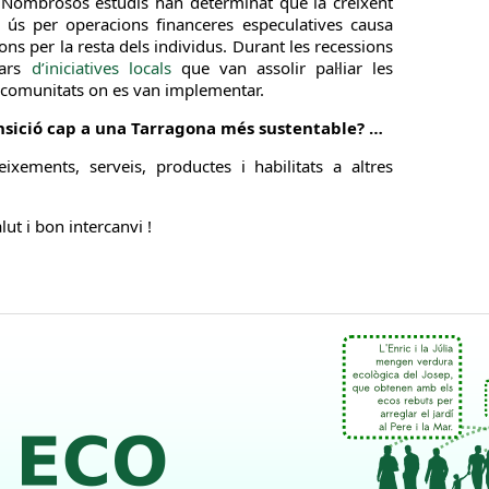
 Nombrosos estudis han determinat que la creixent
u ús per operacions financeres especulatives causa
ons per la resta dels individus. Durant les recessions
nars
d’iniciatives locals
que van assolir pal·liar les
es comunitats on es van implementar.
ransició cap a una Tarragona més sustentable? …
eixements, serveis, productes i habilitats a altres
lut i bon intercanvi !