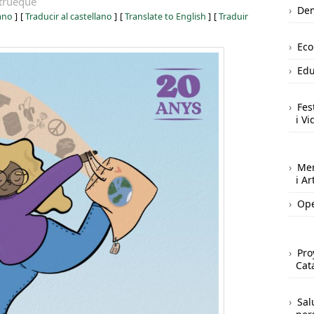
trueque
Dem
iano
]
[
Traducir al castellano
]
[
Translate to English
]
[
Traduir
Ec
Edu
Fes
i Vi
Mer
i A
Ope
Pro
Cat
Sal