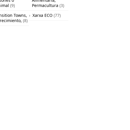
sones o
Alimentaria,
nimal
(9)
Permacultura
(3)
nsition Towns,
Xarxa ECO
(77)
recimiento,
(8)