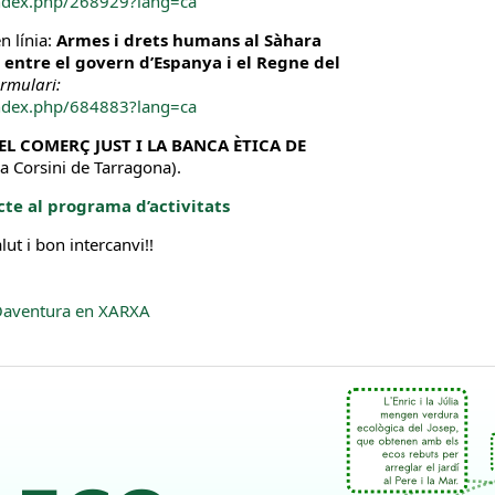
index.php/268929?lang=ca
n línia:
Armes i drets humans al Sàhara
 entre el govern d’Espanya i el Regne del
ormulari:
index.php/684883?lang=ca
EL COMERÇ JUST I LA BANCA ÈTICA DE
ça Corsini de Tarragona).
cte al programa d’activitats
lut i bon intercanvi!!
COaventura en XARXA