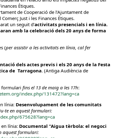
Finances Ètiques.
tament de Cooperació de l’Ajuntament de
 Comerç Just i les Finances Ètiques.
rat un seguit d’
activitats presencials i en línia.
ran amb la celebració dels 20 anys de forma
s (
per assistir a les activitats en línia, cal fer
ntació dels actes previs i els 20 anys de la Festa
Ètica de Tarragona
. (Antiga Audiència de
 formulari
fins el 13 de maig a les 17h
:
.setem.org/index.php/131472?lang=ca
n línia:
Desenvolupament de les comunitats
iu-te en aquest formulari:
index.php/675628?lang=ca
 en línia:
Documental “Aigua tèrbola: el negoci
en aquest formulari: