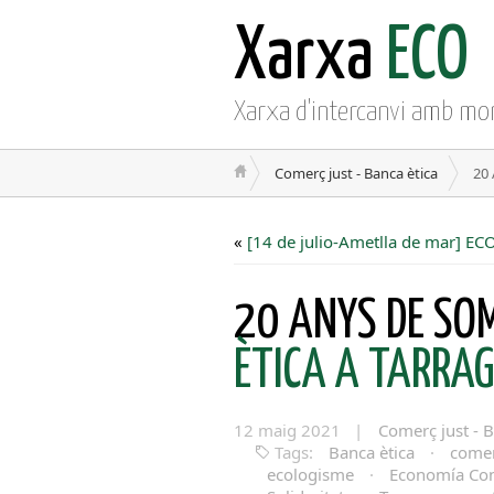
Xarxa
ECO
Xarxa d'intercanvi amb mo
Comerç just - Banca ètica
20
«
[14 de julio-Ametlla de mar] E
20 ANYS DE SO
ÈTICA A TARRA
12 maig 2021 |
Comerç just - B
Tags:
Banca ètica
·
comer
ecologisme
·
Economía Con