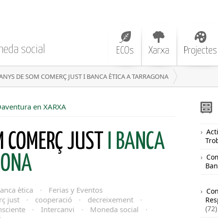
neda social
ECOs
Xarxa
Projectes
 ANYS DE SOM COMERÇ JUST I BANCA ÈTICA A TARRAGONA
COaventura en XARXA
Acti
M COMERÇ JUST
I BANCA
Tro
Com
GONA
Ban
anca ètica
·
Ferias y Eventos
Co
ç just
·
cooperació
·
decreixement
·
Res
(72)
sciente
·
Intercanvi
·
Moneda social
·