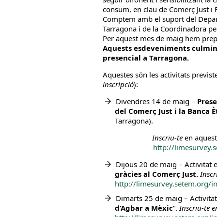
consum, en clau de Comerç Just i 
Comptem amb el suport del Depar
Tarragona i de la Coordinadora pel
Per aquest mes de maig hem prepa
Aquests esdeveniments culmina
presencial a Tarragona.
Aquestes són les activitats previste
inscripció
):
Divendres 14 de maig –
Prese
del Comerç Just i la Banca 
Tarragona).
Inscriu-te
en aquest
http://limesurvey
Dijous 20 de maig – Activitat e
gràcies al Comerç Just.
Inscr
http://limesurvey.setem
.org/
Dimarts 25 de maig – Activitat
d’Agbar a Mèxic
“.
Inscriu-te 