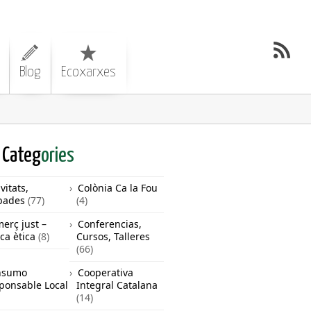
Blog
Ecoxarxes
Categ
ories
vitats,
Colònia Ca la Fou
bades
(77)
(4)
erç just –
Conferencias,
ca ètica
(8)
Cursos, Talleres
(66)
nsumo
Cooperativa
ponsable Local
Integral Catalana
(14)