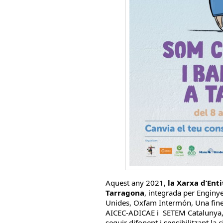
Aquest any 2021,
la Xarxa d’Ent
Tarragona
, integrada per Enginy
Unides, Oxfam Intermón, Una fine
AICEC-ADICAE i SETEM Catalunya, m
seguir difonent i sensibilitzant la