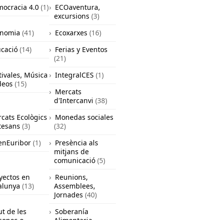
ocracia 4.0
(1)
ECOaventura,
excursions
(3)
onomia
(41)
Ecoxarxes
(16)
cació
(14)
Ferias y Eventos
(21)
tivales, Música
IntegralCES
(1)
deos
(15)
Mercats
d'Intercanvi
(38)
cats Ecològics
Monedas sociales
rtesans
(3)
(32)
nEuribor
(1)
Presència als
mitjans de
comunicació
(5)
yectos en
Reunions,
alunya
(13)
Assemblees,
Jornades
(40)
ut de les
Soberanía