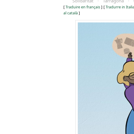
Solidaritat
·
Tarragona
·
[
Traduire en français
]
[
Tradurre in Ital
al català
]