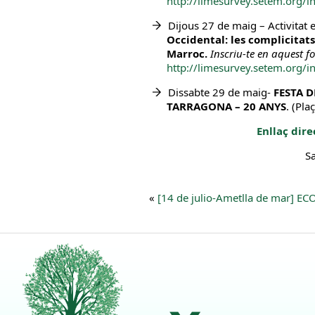
http://limesurvey.setem.org/
Dijous 27 de maig – Activitat e
Occidental: les complicitats
Marroc.
Inscriu-te en aquest f
http://limesurvey.setem.org/
Dissabte 29 de maig-
FESTA D
TARRAGONA – 20 ANYS
. (Pla
Enllaç dire
Sa
«
[14 de julio-Ametlla de mar] E