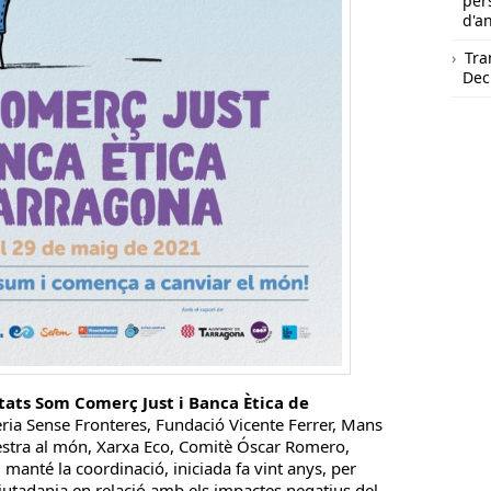
per
d'a
Tra
Dec
itats Som Comerç Just i Banca Ètica de
eria Sense Fronteres, Fundació Vicente Ferrer, Mans
stra al món, Xarxa Eco, Comitè Óscar Romero,
anté la coordinació, iniciada fa vint anys, per
 ciutadania en relació amb els impactes negatius del