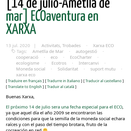
[14 de julio-Ametlla de
mar] ECOaventura en
XARXA
13 jul. 2020 |
Activitats, Trobades
·
Xarxa ECO
Tags:
Ametlla de Mar
·
autogestió
·
cooperació
·
eco
·
EcoCharter
·
ecologisme
·
Ecotros
·
Intercanvi
·
Moneda social
·
Solidaritat
·
suport mutu
·
xarxa eco
[
Traduire en français
]
[
Tradurre in Italiano
]
[
Traducir al castellano
]
[
Translate to English
]
[
Traduir al català
]
Buenas Xarxa,
El próximo 14 de julio sera una fecha especial para el ECO
,
ya que aquel día el año 2009 se encontraron las
condiciones para que la semilla de la moneda social echara
raíces y con el paso del tiempo brotara, fruto de la
cocreación en red