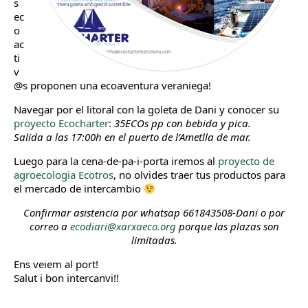
s
ec
o
ac
ti
v
@s proponen una ecoaventura veraniega!
Navegar por el litoral con la goleta de Dani y conocer su
proyecto Ecocharter
:
35ECOs pp con bebida y pica.
Salida a las 17:00h en el puerto de l’Ametlla de mar.
Luego para la cena-de-pa-i-porta iremos al
proyecto de
agroecologia Ecotros
, no olvides traer tus productos para
el mercado de intercambio
Confirmar asistencia por whatsap 661843508-Dani o por
correo a
ecodiari@xarxaeco.org
porque las plazas son
limitadas.
Ens veiem al port!
Salut i bon intercanvi!!