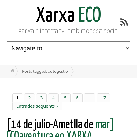
Xarxa
ECO
Xarxa d'intercanvi amb moneda social
Posts tagged: autogestió
1
2
3
4
5
6
…
17
Entrades següents »
[14 de julio-Ametlla de
mar]
ECOaventura en XARXA