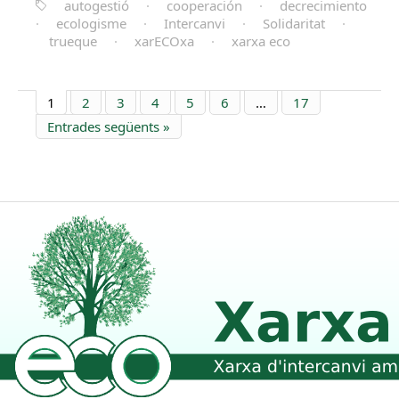
autogestió
·
cooperación
·
decrecimiento
·
ecologisme
·
Intercanvi
·
Solidaritat
·
trueque
·
xarECOxa
·
xarxa eco
1
2
3
4
5
6
…
17
Entrades següents »