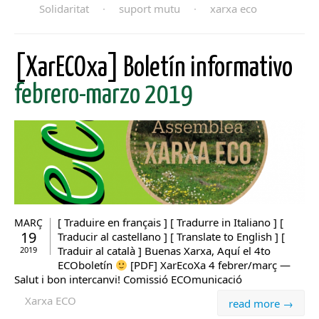
Solidaritat
·
suport mutu
·
xarxa eco
[XarECOxa] Boletín informativo
febrero-marzo 2019
[ Traduire en français ] [ Tradurre in Italiano ] [
MARÇ
19
Traducir al castellano ] [ Translate to English ] [
Traduir al català ] Buenas Xarxa, Aquí el 4to
2019
ECOboletín
[PDF] XarEcoXa 4 febrer/març —
Salut i bon intercanvi! Comissió ECOmunicació
Xarxa ECO
read more →