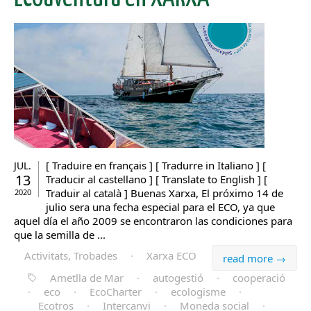
[ Traduire en français ] [ Tradurre in Italiano ] [
JUL.
13
Traducir al castellano ] [ Translate to English ] [
Traduir al català ] Buenas Xarxa, El próximo 14 de
2020
julio sera una fecha especial para el ECO, ya que
aquel día el año 2009 se encontraron las condiciones para
que la semilla de ...
Activitats, Trobades
·
Xarxa ECO
read more →
Ametlla de Mar
·
autogestió
·
cooperació
·
eco
·
EcoCharter
·
ecologisme
·
Ecotros
·
Intercanvi
·
Moneda social
·