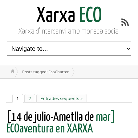
Xarxa
ECO
Xarxa d'intercanvi amb moneda social
Posts tagged: EcoCharter
1
2
Entrades següents »
[14 de julio-Ametlla de
mar]
ECOaventura en XARXA