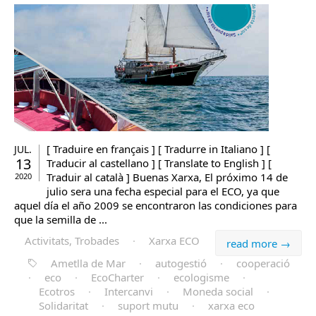
[ Traduire en français ] [ Tradurre in Italiano ] [
JUL.
13
Traducir al castellano ] [ Translate to English ] [
Traduir al català ] Buenas Xarxa, El próximo 14 de
2020
julio sera una fecha especial para el ECO, ya que
aquel día el año 2009 se encontraron las condiciones para
que la semilla de ...
Activitats, Trobades
·
Xarxa ECO
read more →
Ametlla de Mar
·
autogestió
·
cooperació
·
eco
·
EcoCharter
·
ecologisme
·
Ecotros
·
Intercanvi
·
Moneda social
·
Solidaritat
·
suport mutu
·
xarxa eco