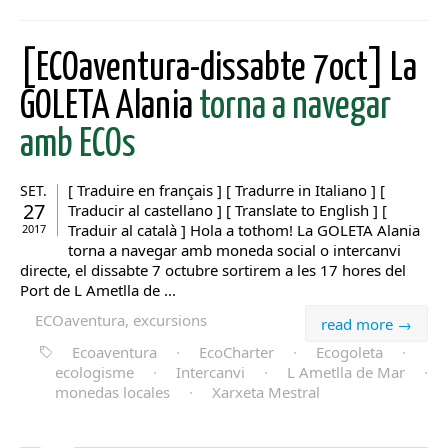
[ECOaventura-dissabte 7oct] La
GOLETA Alania
torna a navegar
amb ECOs
[ Traduire en français ] [ Tradurre in Italiano ] [
SET.
27
Traducir al castellano ] [ Translate to English ] [
Traduir al català ] Hola a tothom! La GOLETA Alania
2017
torna a navegar amb moneda social o intercanvi
directe, el dissabte 7 octubre sortirem a les 17 hores del
Port de L Ametlla de ...
ECOaventura, excursions
read more →
Ecoaventura
·
EcoCharter
·
Ecogoleta
·
ecologisme
·
Intercanvi
·
L Ametlla de Mar
·
monedas locales
·
Xarxeta Mestral