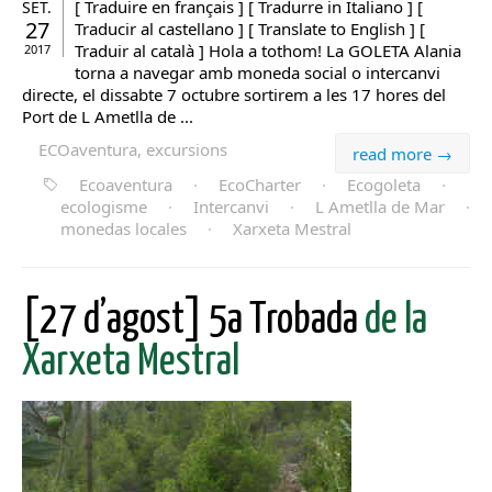
[ Traduire en français ] [ Tradurre in Italiano ] [
SET.
27
Traducir al castellano ] [ Translate to English ] [
Traduir al català ] Hola a tothom! La GOLETA Alania
2017
torna a navegar amb moneda social o intercanvi
directe, el dissabte 7 octubre sortirem a les 17 hores del
Port de L Ametlla de ...
ECOaventura, excursions
read more →
Ecoaventura
·
EcoCharter
·
Ecogoleta
·
ecologisme
·
Intercanvi
·
L Ametlla de Mar
·
monedas locales
·
Xarxeta Mestral
[27 d’agost] 5a Trobada
de la
Xarxeta Mestral