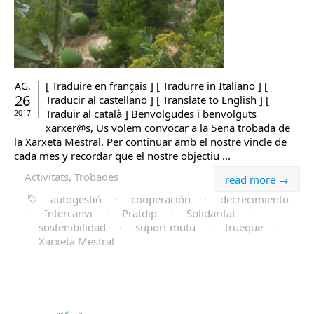
[ Traduire en français ] [ Tradurre in Italiano ] [
AG.
26
Traducir al castellano ] [ Translate to English ] [
Traduir al català ] Benvolgudes i benvolguts
2017
xarxer@s, Us volem convocar a la 5ena trobada de
la Xarxeta Mestral. Per continuar amb el nostre vincle de
cada mes y recordar que el nostre objectiu ...
Activitats, Trobades
read more →
autogestió
·
cooperación
·
decrecimiento
·
Intercanvi
·
Pratdip
·
Solidaritat
·
sostenibilidad
·
suport mutu
·
trueque
·
Xarxeta Mestral