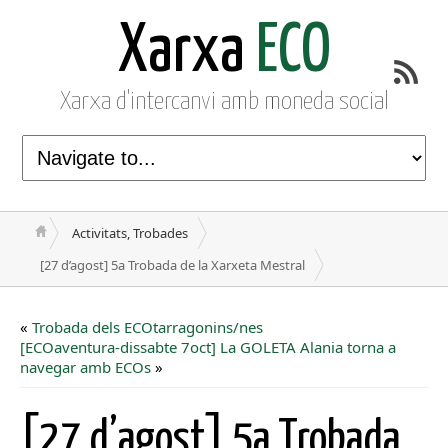
Xarxa
ECO
Xarxa d'intercanvi amb moneda social
Activitats, Trobades
[27 d’agost] 5a Trobada de la Xarxeta Mestral
«
Trobada dels ECOtarragonins/nes
[ECOaventura-dissabte 7oct] La GOLETA Alania torna a
navegar amb ECOs
»
[27 d’agost] 5a Trobada