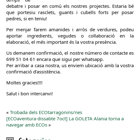
debatre i posar en comú els nostres projectes. Estaria bé
que portesiu rasclets, guants i cubells forts per posar
pedres, si en teniu!
Per menjar farem amanides i arròs de verdures, podeu
aportar ingredients, vegudes o col·laboració en la
elaboració, el més important és la vostra presència.
Us demanem confirmació, el nostre número de contacte es
699 51 04 61 encara que sigui per whatsapp.
Per arribar a casa nostra, us enviem ubicació amb la vostra
confirmació d’assistència.
Moltes gracies!!!!
Salut i bon intercanvi!
«
Trobada dels ECOtarragonins/nes
[ECOaventura-dissabte 7oct] La GOLETA Alania torna a
navegar amb ECOs
»