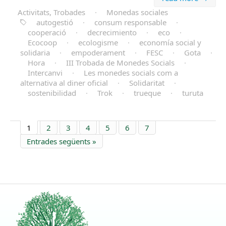
Activitats, Trobades
·
Monedas sociales
autogestió
·
consum responsable
·
cooperació
·
decrecimiento
·
eco
·
Ecocoop
·
ecologisme
·
economía social y
solidaria
·
empoderament
·
FESC
·
Gota
·
Hora
·
III Trobada de Monedes Socials
·
Intercanvi
·
Les monedes socials com a
alternativa al diner oficial
·
Solidaritat
·
sostenibilidad
·
Trok
·
trueque
·
turuta
1
2
3
4
5
6
7
Entrades següents »