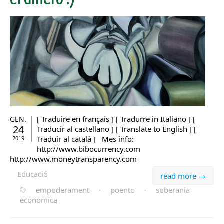
[ Traduire en français ] [ Tradurre in Italiano ] [
GEN.
24
Traducir al castellano ] [ Translate to English ] [
Traduir al català ] Mes info:
2019
http://www.bibocurrency.com
http://www.moneytransparency.com
Educació
read more →
empoderament
·
poento
·
soberania
economica