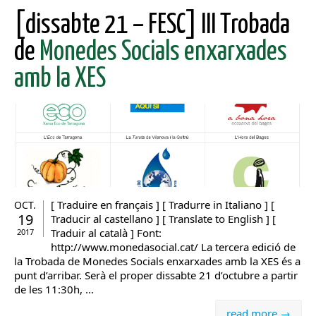
[dissabte 21 – FESC] III Trobada
de
Monedes Socials enxarxades
amb la XES
[ Traduire en français ] [ Tradurre in Italiano ] [
OCT.
19
Traducir al castellano ] [ Translate to English ] [
Traduir al català ] Font:
2017
http://www.monedasocial.cat/ La tercera edició de
la Trobada de Monedes Socials enxarxades amb la XES és a
punt d’arribar. Serà el proper dissabte 21 d’octubre a partir
de les 11:30h, ...
read more →