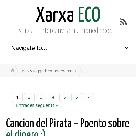
Xarxa
ECO
Xarxa d'intercanvi amb moneda social
Posts tagged: empoderament
1
2
3
4
5
6
7
Entrades següents »
Cancion del Pirata – Poento sobre
el dinero :)