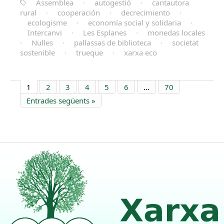
Assemblea
·
autogestió
·
cantautora
rural
·
cooperación
·
decrecimiento
·
ecologisme
·
economía social y solidaria
·
Intercanvi
·
Les Esplanes
·
monedas locales
·
Nulles
·
pallassas de biblioteca
·
societat
sostenible
·
trueque
·
xarxa eco
1
2
3
4
5
6
…
70
Entrades següents »