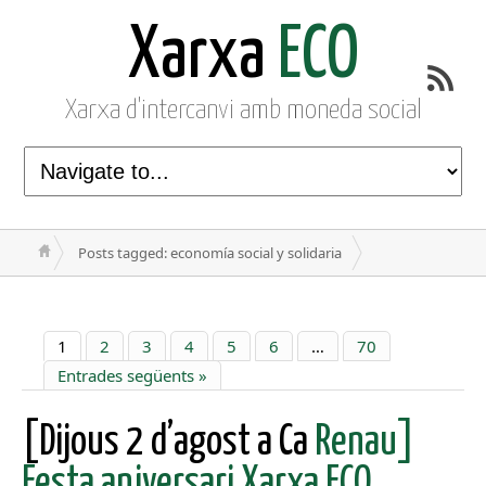
Xarxa
ECO
Xarxa d'intercanvi amb moneda social
Posts tagged: economía social y solidaria
1
2
3
4
5
6
…
70
Entrades següents »
[Dijous 2 d’agost a Ca
Renau]
Festa aniversari Xarxa ECO