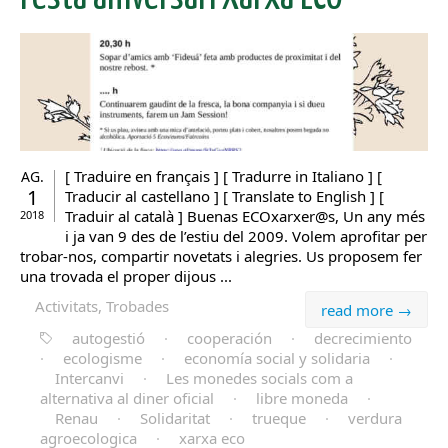
[ Traduire en français ] [ Tradurre in Italiano ] [
AG.
1
Traducir al castellano ] [ Translate to English ] [
Traduir al català ] Buenas ECOxarxer@s, Un any més
2018
i ja van 9 des de l’estiu del 2009. Volem aprofitar per
trobar-nos, compartir novetats i alegries. Us proposem fer
una trovada el proper dijous ...
Activitats, Trobades
read more →
autogestió
·
cooperación
·
decrecimiento
·
ecologisme
·
economía social y solidaria
·
Intercanvi
·
Les monedes socials com a
alternativa al diner oficial
·
libre moneda
·
Renau
·
Solidaritat
·
trueque
·
verdura
agroecologica
·
xarxa eco