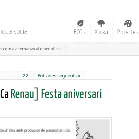
neda social
ECOs
Xarxa
Projectes
com a alternativa al diner oficial
6
…
22
Entrades següents »
 Ca
Renau] Festa aniversari