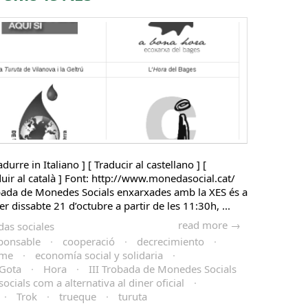
adurre in Italiano ] [ Traducir al castellano ] [
aduir al català ] Font: http://www.monedasocial.cat/
obada de Monedes Socials enxarxades amb la XES és a
er dissabte 21 d’octubre a partir de les 11:30h, ...
read more →
as sociales
ponsable
·
cooperació
·
decrecimiento
·
sme
·
economía social y solidaria
·
Gota
·
Hora
·
III Trobada de Monedes Socials
cials com a alternativa al diner oficial
·
·
Trok
·
trueque
·
turuta