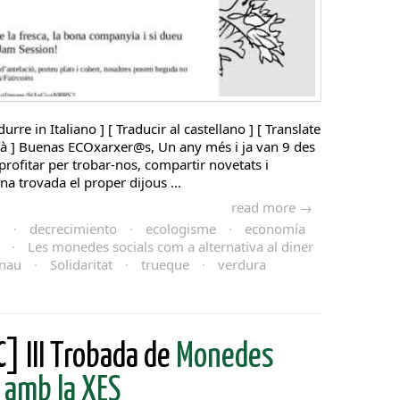
durre in Italiano ] [ Traducir al castellano ] [ Translate
talà ] Buenas ECOxarxer@s, Un any més i ja van 9 des
profitar per trobar-nos, compartir novetats i
a trovada el proper dijous ...
read more →
n
·
decrecimiento
·
ecologisme
·
economía
·
Les monedes socials com a alternativa al diner
nau
·
Solidaritat
·
trueque
·
verdura
] III Trobada de
Monedes
 amb la XES