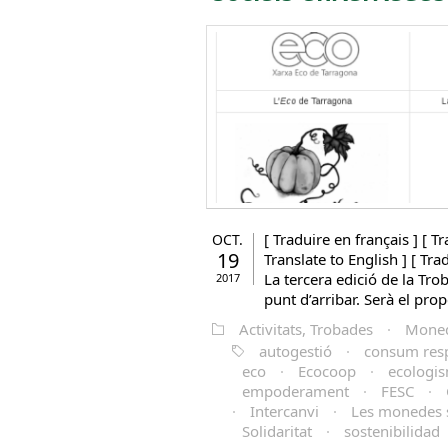
[ Traduire en français ] [ Tr
OCT.
19
Translate to English ] [ Tr
La tercera edició de la Tr
2017
punt d’arribar. Serà el prop
Activitats, Trobades
·
Moned
autogestió
·
consum res
eco
·
Ecocoop
·
ecologi
empoderament
·
FESC
·
·
Intercanvi
·
Les monedes so
Solidaritat
·
sostenibilidad