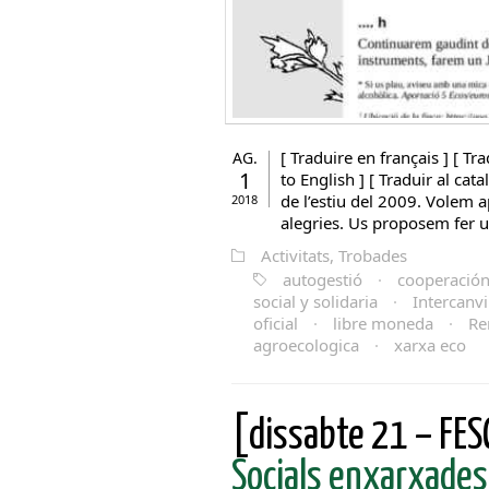
[ Traduire en français ] [ Tra
AG.
1
to English ] [ Traduir al ca
de l’estiu del 2009. Volem a
2018
alegries. Us proposem fer un
Activitats, Trobades
autogestió
·
cooperació
social y solidaria
·
Intercanvi
oficial
·
libre moneda
·
Re
agroecologica
·
xarxa eco
[dissabte 21 – FESC
Socials enxarxades