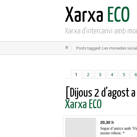
Xarxa
ECO
Xarxa d'intercanvi amb mo
Posts tagged: Les monedes socials 
1
2
3
4
5
[Dijous 2 d’agost a
Xarxa ECO