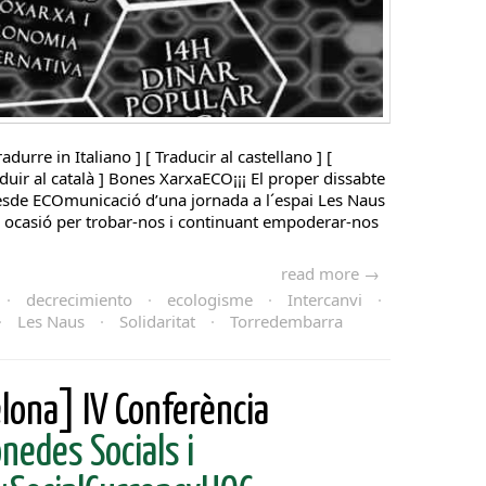
radurre in Italiano ] [ Traducir al castellano ] [
aduir al català ] Bones XarxaECO¡¡¡ El proper dissabte
esde ECOmunicació d’una jornada a l´espai Les Naus
 ocasió per trobar-nos i continuant empoderar-nos
read more →
·
decrecimiento
·
ecologisme
·
Intercanvi
·
·
Les Naus
·
Solidaritat
·
Torredembarra
ona] IV Conferència
nedes Socials i