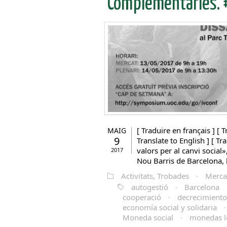
Complementàries. 
[ Traduire en français ] [ T
MAIG
9
Translate to English ] [ Tr
valors per al canvi social»
2017
Nou Barris de Barcelona, l
Activitats, Trobades
·
Mercat
autogestió
·
Barcelona
cooperació
·
decrecimiento
economía social y solidaria
Moneda social
·
monedas l