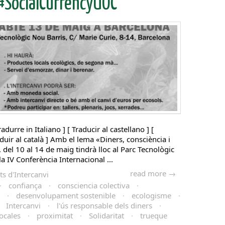
#SocialCurrencyUOC
radurre in Italiano ] [ Traducir al castellano ] [
aduir al català ] Amb el lema «Diners, consciència i
, del 10 al 14 de maig tindrà lloc al Parc Tecnològic
a IV Conferència Internacional ...
read more →
s d'Intercanvi
·
confiança
·
consciencia colectiva
·
·
desenvolupament sostenible
·
ecologisme
·
·
Intercanvi
·
l'ús responsable dels diners
·
ocales
·
proximitat
·
Solidaritat
·
trueque