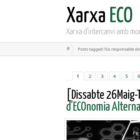
Xarxa
ECO
Xarxa d'intercanvi amb mo
Posts tagged: l’ús responsable de
1
2
3
4
5
[Dissabte 26Maig-
d’ECOnomia Alterna