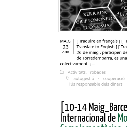
[ Traduire en français ] [ T
MAIG
23
Translate to English ] [ Tr
26 de maig , participen d
2018
de Torredembarra, es una
colectivament ¡¡ ...
Activitats, Trobades
autogestió
·
cooperació
l'ús responsable dels diners
[10-14 Maig_Barcel
Internacional de
Mo