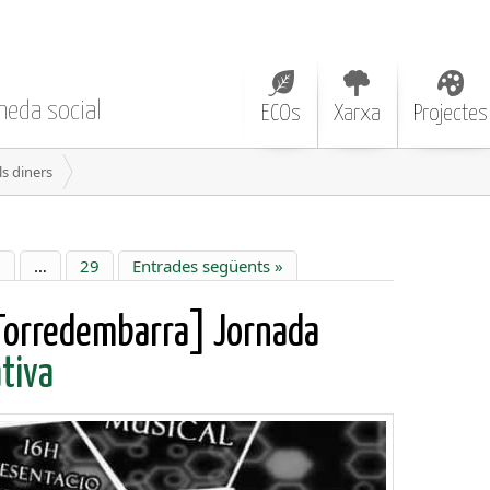
neda social
ECOs
Xarxa
Projectes
ls diners
6
…
29
Entrades següents »
Torredembarra] Jornada
tiva