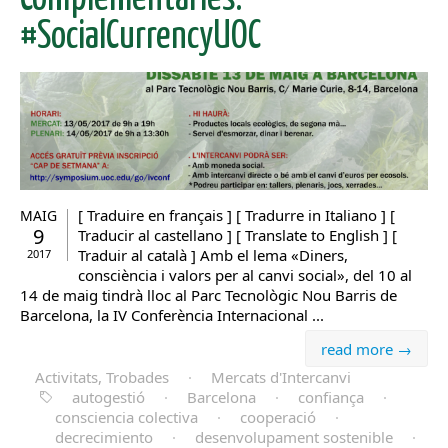
#SocialCurrencyUOC
[ Traduire en français ] [ Tradurre in Italiano ] [
MAIG
9
Traducir al castellano ] [ Translate to English ] [
Traduir al català ] Amb el lema «Diners,
2017
consciència i valors per al canvi social», del 10 al
14 de maig tindrà lloc al Parc Tecnològic Nou Barris de
Barcelona, la IV Conferència Internacional ...
read more →
Activitats, Trobades
·
Mercats d'Intercanvi
autogestió
·
Barcelona
·
confiança
·
consciencia colectiva
·
cooperació
·
decrecimiento
·
desenvolupament sostenible
·