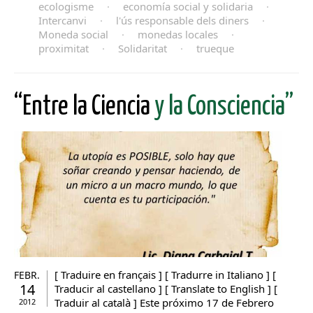
ecologisme
·
economía social y solidaria
·
Intercanvi
·
l'ús responsable dels diners
·
Moneda social
·
monedas locales
·
proximitat
·
Solidaritat
·
trueque
“Entre la Ciencia
y la Consciencia”
[ Traduire en français ] [ Tradurre in Italiano ] [
FEBR.
14
Traducir al castellano ] [ Translate to English ] [
Traduir al català ] Este próximo 17 de Febrero
2012