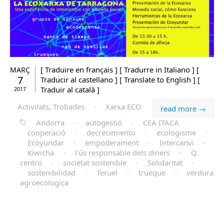
[ Traduire en français ] [ Tradurre in Italiano ] [
MARÇ
7
Traducir al castellano ] [ Translate to English ] [
Traduir al català ]
2017
Activitats, Trobades
·
Xarxa ECO
read more →
Andorra
·
autogestió
·
CEA ITACA
·
cooperació
·
decrecimiento
·
ecologisme
·
Ecoyundar
·
empoderament
·
Intercanvi
·
Kiwicha
·
l'ús responsable dels diners
·
Q
centro
·
societat sostenible
·
Solidaritat
·
sostenibilidad
·
Teruel
·
trueque
·
verdura
agroecologica