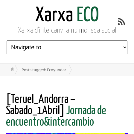
Xarxa
ECO
Xarxa d'intercanvi amb moneda social
Posts tagged: Ecoyundar
[Teruel_Andorra –
Sabado_1Abril]
Jornada de
encuentro&intercambio