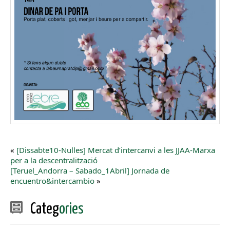
«
[Dissabte10-Nulles] Mercat d’intercanvi a les JJAA-Marxa
per a la descentralització
[Teruel_Andorra – Sabado_1Abril] Jornada de
encuentro&intercambio
»
Categ
ories