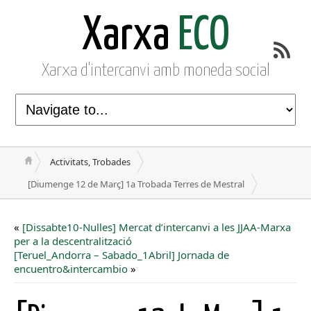
Xarxa
ECO
Xarxa d'intercanvi amb moneda social
Activitats, Trobades
[Diumenge 12 de Març] 1a Trobada Terres de Mestral
«
[Dissabte10-Nulles] Mercat d’intercanvi a les JJAA-Marxa
per a la descentralització
[Teruel_Andorra – Sabado_1Abril] Jornada de
encuentro&intercambio
»