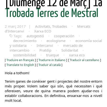
[Diumenge 12 de Març] 1a
Trobada Terres de Mestral
2 març 2017 |
Activitats, Trobades
·
Mercats
d'Intercanvi
·
Xarxa ECO
Tags:
autogestió
·
cooperación
·
decrecimiento
·
ecologisme
·
economía social
y solidaria
·
Intercanvi
·
mercado de
intercambio
·
Pratdip
·
Solidaritat
·
sostenibilidad
·
trueque
·
xarxa eco
[
Traduire en français
]
[
Tradurre in Italiano
]
[
Traducir al castellano
]
[
Translate to English
]
[
Traduir al català
]
Hola a tothom!
Tenim ganes de conèixer gent i projectes del nostre entorn
més proper. Volem saber qui són, què necessiten i què
ofereixen, veure de quina manera podem ajudar-nos i
establir col·laboracions. En definitiva, enxarxar-nos a nivell
molt local.