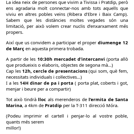
La idea neix de persones que vivim a Tivissa i Pratdip, però
ens agradaria molt connectar-nos amb tots aquells que
viviu en altres pobles veïns (Ribera d’Ebre i Baix Camp).
Sabem que les distàncies moltes vegades són una
limitació, per això volem crear nuclis d’enxarxament més
propers.
Així que us convidem a participar el proper
diumenge 12
de Març
en aquesta primera trobada.
A partir de les
10:30h mercadet d’intercanvi
(porta allò
que produeixis o elaboris, objectes de segona mà…)
Cap les
12h, cercle de presentacions
(qui som, què fem,
necessitats individuals i col·lectives…)
I a les
14H dinar de pa i porta
( porta plat, coberts i got,
menjar i beure per a compartir)
Tot això tindrà
lloc
als merenderos de
l’ermita de Santa
Marina
, a 4km de
Pratdip
per la T-311 direcció Móra.
(Podeu imprimir el cartell i penjar-lo al vostre poble,
quants més serem
millor!)