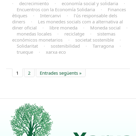
·
decrecimiento
·
economía social y solidaria
·
Encuentros con la Economía Solidaria
·
Finances
ètiques
·
Intercanvi
·
l'ús responsable dels
diners
·
Les monedes socials com a alternativa al
diner oficial
·
libre moneda
·
Moneda social
·
monedas locales
·
reciclatge
·
sistemas
económicos monetarios
·
societat sostenible
·
Solidaritat
·
sostenibilidad
·
Tarragona
·
trueque
·
xarxa eco
1
2
Entrades següents »