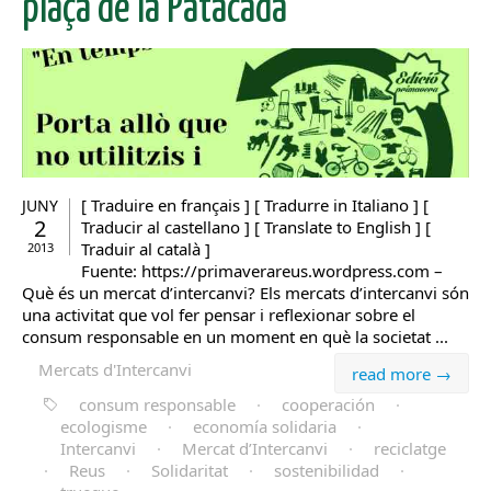
plaça de la Patacada
[ Traduire en français ] [ Tradurre in Italiano ] [
JUNY
2
Traducir al castellano ] [ Translate to English ] [
Traduir al català ]
2013
Fuente: https://primaverareus.wordpress.com –
Què és un mercat d’intercanvi? Els mercats d’intercanvi són
una activitat que vol fer pensar i reflexionar sobre el
consum responsable en un moment en què la societat ...
Mercats d'Intercanvi
read more →
consum responsable
·
cooperación
·
ecologisme
·
economía solidaria
·
Intercanvi
·
Mercat d’Intercanvi
·
reciclatge
·
Reus
·
Solidaritat
·
sostenibilidad
·