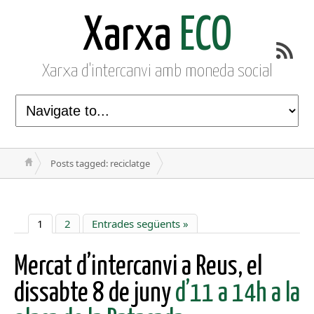
Xarxa
ECO
Xarxa d'intercanvi amb moneda social
Posts tagged: reciclatge
1
2
Entrades següents »
Mercat d’intercanvi a Reus, el
dissabte 8 de juny
d’11 a 14h a la