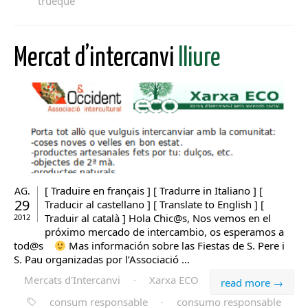
trueque
Mercat d’intercanvi
lliure
[ Traduire en français ] [ Tradurre in Italiano ] [
AG.
29
Traducir al castellano ] [ Translate to English ] [
Traduir al català ] Hola Chic@s, Nos vemos en el
2012
próximo mercado de intercambio, os esperamos a
tod@s
Mas información sobre las Fiestas de S. Pere i
S. Pau organizadas por l’Associació ...
Mercats d'Intercanvi
·
Xarxa ECO
read more →
consum responsable
·
consumo responsable