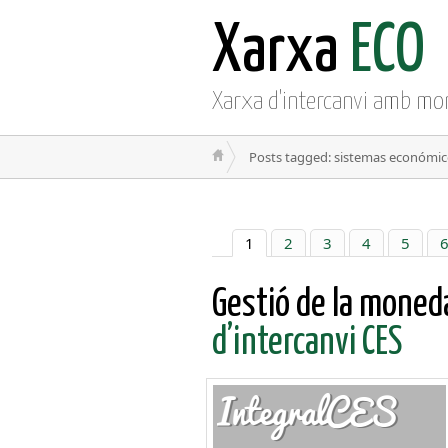
Xarxa
ECO
Xarxa d'intercanvi amb mo
Posts tagged: sistemas económi
1
2
3
4
5
Gestió de la moned
d’intercanvi CES