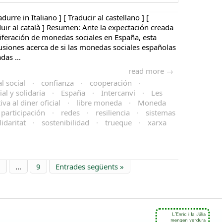
adurre in Italiano ] [ Traducir al castellano ] [
aduir al català ] Resumen: Ante la expectación creada
liferación de monedas sociales en España, esta
usiones acerca de si las monedas sociales españolas
das ...
read more →
al social
·
confianza
·
cooperación
·
al y solidaria
·
España
·
Intercanvi
·
Les
va al diner oficial
·
libre moneda
·
Moneda
participación
·
redes
·
resiliencia
·
sistemas
lidaritat
·
sostenibilidad
·
trueque
·
xarxa
6
…
9
Entrades següents »