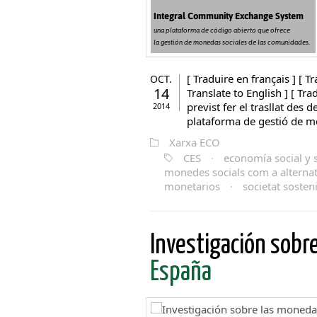
[ Traduire en français ] [ Tr
OCT.
14
Translate to English ] [ Tr
previst fer el trasllat des 
2014
plataforma de gestió de mo
Xarxa ECO
CES
·
economía social y s
monedes socials com a alternati
monetarios
·
societat sosten
Investigación sobr
España