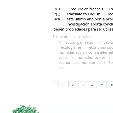
[ Traduire en français ] [ Tr
OCT.
10
Translate to English ] [ Tr
este último año por la pro
2013
investigación aporta concl
tienen propiedades para ser utiliza
Monedas sociales
autoorganización
·
capit
ecologisme
·
economía soci
monedes socials com a alternati
social
·
monedas locales
·
económicos monetarios
·
So
eco
1
2
3
4
5