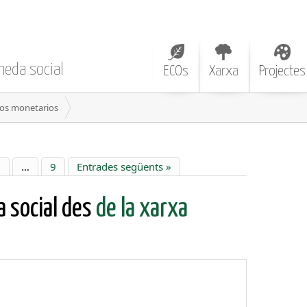
neda social
ECOs
Xarxa
Projectes
cos monetarios
6
…
9
Entrades següents »
a social des
de la xarxa