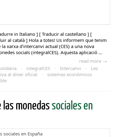
adurre in Italiano ] [ Traducir al castellano ] [
aduir al català ] Hola a totes! Us informem que tenim
de la xarxa d’intercanvi actual (CES) a una nova
nedes socials (integralCES). Aquesta aplicació ...
read more →
olidaria
·
integralCES
·
Intercanvi
·
Les
va al diner oficial
·
sistemas económicos
ible
e las monedas
sociales en