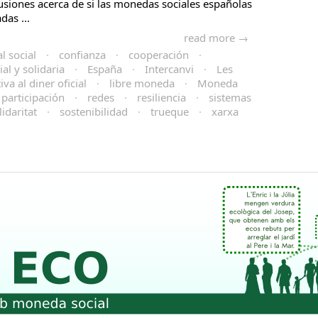
usiones acerca de si las monedas sociales españolas
das ...
read more →
al social
·
confianza
·
cooperación
·
al y solidaria
·
España
·
Intercanvi
·
Les
va al diner oficial
·
libre moneda
·
Moneda
participación
·
redes
·
resiliencia
·
sistemas
lidaritat
·
sostenibilidad
·
trueque
·
xarxa