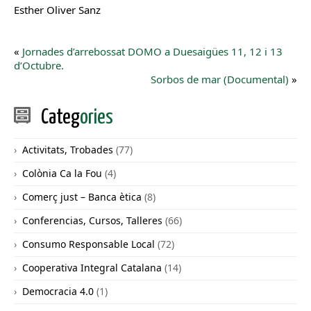
Esther Oliver Sanz
«
Jornades d’arrebossat DOMO a Duesaigües 11, 12 i 13
d’Octubre.
Sorbos de mar (Documental)
»
Categ
ories
Activitats, Trobades
(77)
Colònia Ca la Fou
(4)
Comerç just – Banca ètica
(8)
Conferencias, Cursos, Talleres
(66)
Consumo Responsable Local
(72)
Cooperativa Integral Catalana
(14)
Democracia 4.0
(1)