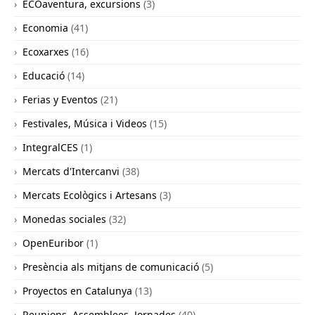
ECOaventura, excursions
(3)
Economia
(41)
Ecoxarxes
(16)
Educació
(14)
Ferias y Eventos
(21)
Festivales, Música i Videos
(15)
IntegralCES
(1)
Mercats d'Intercanvi
(38)
Mercats Ecològics i Artesans
(3)
Monedas sociales
(32)
OpenEuribor
(1)
Presència als mitjans de comunicació
(5)
Proyectos en Catalunya
(13)
Reunions, Assemblees, Jornades
(40)