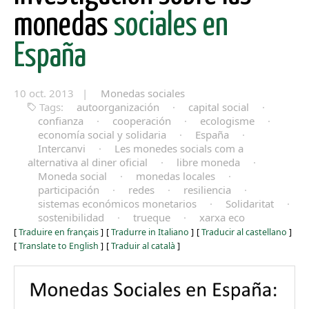
monedas
sociales en
España
10 oct. 2013 |
Monedas sociales
Tags:
autoorganización
·
capital social
·
confianza
·
cooperación
·
ecologisme
·
economía social y solidaria
·
España
·
Intercanvi
·
Les monedes socials com a
alternativa al diner oficial
·
libre moneda
·
Moneda social
·
monedas locales
·
participación
·
redes
·
resiliencia
·
sistemas económicos monetarios
·
Solidaritat
·
sostenibilidad
·
trueque
·
xarxa eco
[
Traduire en français
]
[
Tradurre in Italiano
]
[
Traducir al castellano
]
[
Translate to English
]
[
Traduir al català
]