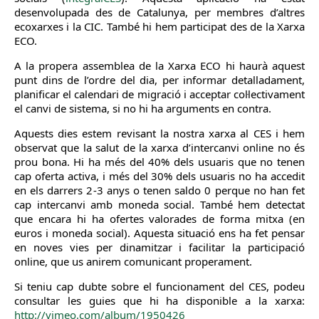
desenvolupada des de Catalunya, per membres d’altres
ecoxarxes i la CIC. També hi hem participat des de la Xarxa
ECO.
A la propera assemblea de la Xarxa ECO hi haurà aquest
punt dins de l’ordre del dia, per informar detalladament,
planificar el calendari de migració i acceptar col·lectivament
el canvi de sistema, si no hi ha arguments en contra.
Aquests dies estem revisant la nostra xarxa al CES i hem
observat que la salut de la xarxa d’intercanvi online no és
prou bona. Hi ha més del 40% dels usuaris que no tenen
cap oferta activa, i més del 30% dels usuaris no ha accedit
en els darrers 2-3 anys o tenen saldo 0 perque no han fet
cap intercanvi amb moneda social. També hem detectat
que encara hi ha ofertes valorades de forma mitxa (en
euros i moneda social). Aquesta situació ens ha fet pensar
en noves vies per dinamitzar i facilitar la participació
online, que us anirem comunicant properament.
Si teniu cap dubte sobre el funcionament del CES, podeu
consultar les guies que hi ha disponible a la xarxa:
http://vimeo.com/album/1950426