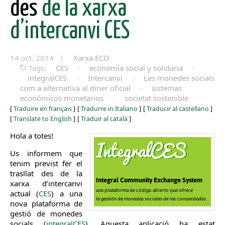
des
de la xarxa
d’intercanvi CES
14 oct. 2014 |
Xarxa ECO
Tags:
CES
·
economía social y solidaria
·
integralCES
·
Intercanvi
·
Les monedes socials
com a alternativa al diner oficial
·
sistemas
económicos monetarios
·
societat sostenible
[
Traduire en français
]
[
Tradurre in Italiano
]
[
Traducir al castellano
]
[
Translate to English
]
[
Traduir al català
]
Hola a totes!
Us informem que
tenim previst fer el
trasllat des de la
xarxa d’intercanvi
actual (
CES
) a una
nova plataforma de
gestió de monedes
socials (
integralCES
). Aquesta aplicació ha estat