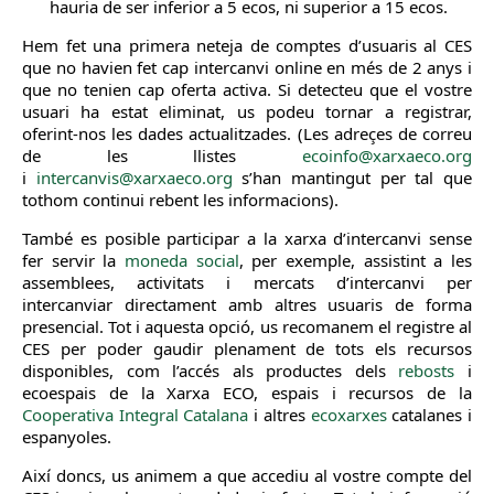
hauria de ser inferior a 5 ecos, ni superior a 15 ecos.
Hem fet una primera neteja de comptes d’usuaris al CES
que no havien fet cap intercanvi online en més de 2 anys i
que no tenien cap oferta activa. Si detecteu que el vostre
usuari ha estat eliminat, us podeu tornar a registrar,
oferint-nos les dades actualitzades. (Les adreçes de correu
de les llistes
ecoinfo@xarxaeco.org
i
intercanvis@xarxaeco.org
s’han mantingut per tal que
tothom continui rebent les informacions).
També es posible participar a la xarxa d’intercanvi sense
fer servir la
moneda social
, per exemple, assistint a les
assemblees, activitats i mercats d’intercanvi per
intercanviar directament amb altres usuaris de forma
presencial. Tot i aquesta opció, us recomanem el registre al
CES per poder gaudir plenament de tots els recursos
disponibles, com l’accés als productes dels
rebosts
i
ecoespais de la Xarxa ECO, espais i recursos de la
Cooperativa Integral Catalana
i altres
ecoxarxes
catalanes i
espanyoles.
Així doncs, us animem a que accediu al vostre compte del