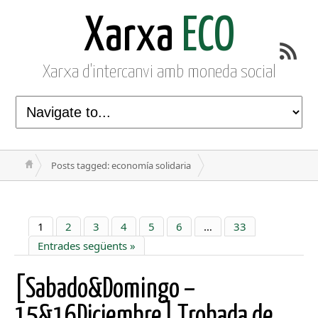
Xarxa
ECO
Xarxa d'intercanvi amb moneda social
Posts tagged: economía solidaria
1
2
3
4
5
6
…
33
Entrades següents »
[Sabado&Domingo –
15&16Diciembre] Trobada de