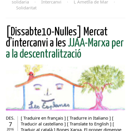
solidaria
·
Intercanvi
·
L Ametlla de Mar
·
Solidaritat
[Dissabte10-Nulles] Mercat
d’intercanvi a les
JJAA-Marxa per
a la descentralització
[ Traduire en français ] [ Tradurre in Italiano ] [
DES.
7
Traducir al castellano ] [ Translate to English ] [
Traduir al català ] Bones Xarxa, El proper dimenge
2016