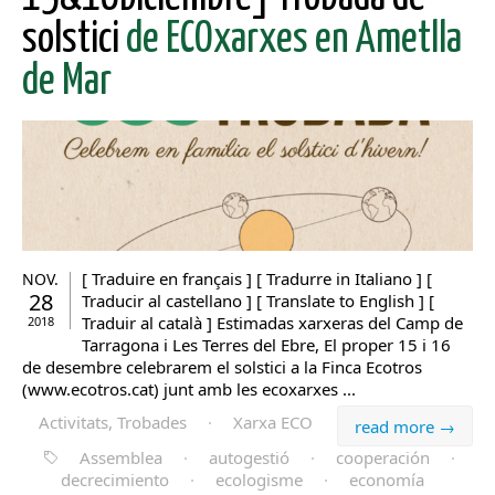
solstici
de ECOxarxes en Ametlla
de Mar
[ Traduire en français ] [ Tradurre in Italiano ] [
NOV.
28
Traducir al castellano ] [ Translate to English ] [
Traduir al català ] Estimadas xarxeras del Camp de
2018
Tarragona i Les Terres del Ebre, El proper 15 i 16
de desembre celebrarem el solstici a la Finca Ecotros
(www.ecotros.cat) junt amb les ecoxarxes ...
Activitats, Trobades
·
Xarxa ECO
read more →
Assemblea
·
autogestió
·
cooperación
·
decrecimiento
·
ecologisme
·
economía