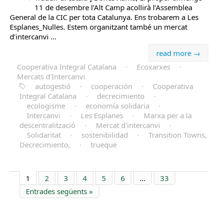
11 de desembre l’Alt Camp acollirà l’Assemblea
General de la CIC per tota Catalunya. Ens trobarem a Les
Esplanes_Nulles. Estem organitzant també un mercat
d’intercanvi ...
read more →
Cooperativa Integral Catalana
·
Ecoxarxes
·
Mercats d'Intercanvi
autogestió
·
cooperación
·
Cooperativa
Integral Catalana
·
decrecimiento
·
ecologisme
·
economía solidaria
·
Intercanvi
·
Les Esplanes
·
Marxa per a la
descentralització
·
Mercat d'intercanvi
·
Solidaritat
·
sostenibilidad
·
Transition Towns,
Decrecimiento,
·
trueque
1
2
3
4
5
6
…
33
Entrades següents »