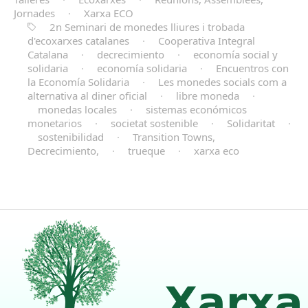
Jornades
·
Xarxa ECO
2n Seminari de monedes lliures i trobada
d'ecoxarxes catalanes
·
Cooperativa Integral
Catalana
·
decrecimiento
·
economía social y
solidaria
·
economía solidaria
·
Encuentros con
la Economía Solidaria
·
Les monedes socials com a
alternativa al diner oficial
·
libre moneda
·
monedas locales
·
sistemas económicos
monetarios
·
societat sostenible
·
Solidaritat
·
sostenibilidad
·
Transition Towns,
Decrecimiento,
·
trueque
·
xarxa eco