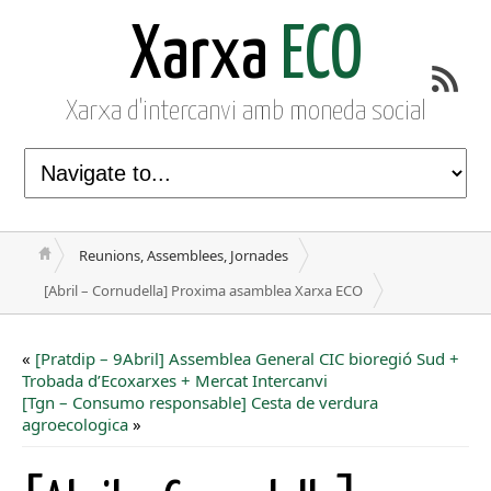
Xarxa
ECO
Xarxa d'intercanvi amb moneda social
Reunions, Assemblees, Jornades
[Abril – Cornudella] Proxima asamblea Xarxa ECO
«
[Pratdip – 9Abril] Assemblea General CIC bioregió Sud +
Trobada d’Ecoxarxes + Mercat Intercanvi
[Tgn – Consumo responsable] Cesta de verdura
agroecologica
»