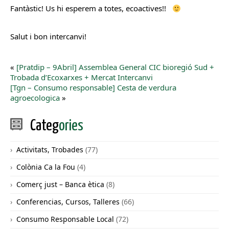
Fantàstic! Us hi esperem a totes, ecoactives!!
Salut i bon intercanvi!
«
[Pratdip – 9Abril] Assemblea General CIC bioregió Sud +
Trobada d’Ecoxarxes + Mercat Intercanvi
[Tgn – Consumo responsable] Cesta de verdura
agroecologica
»
Categ
ories
Activitats, Trobades
(77)
Colònia Ca la Fou
(4)
Comerç just – Banca ètica
(8)
Conferencias, Cursos, Talleres
(66)
Consumo Responsable Local
(72)