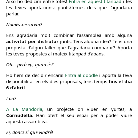
Això ho dedicim entre totes!
Entra en aquest titanpad
i fes
les teves aportacions: punts/temes dels que t’agradaria
parlar​.
Només xerrarem?
Ens agradaria molt combinar l’assamblea amb alguna
activitat per disfrutar
junts. Tens alguna idea? Tens una
proposta d’algun taller que t’agradaria compartir? Aporta
les teves propostes al mateix titanpad d’abans.
Oh… però ep, quan és?
Ho hem de decidir encara!
Entra al doodle
i aporta la teva
disponibilitat en els dies proposats, tens temps
fins el dia
6 d’abril
.
I on?
A La Mandorla
, un projecte on viuen en yurtes, a
Cornudella
. Han ofert el seu espai per a poder viure
aquesta assamblea.
Ei, doncs sí que vindré!