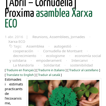
[Abril – Cornudella]
Proxima
asamblea Xarxa
ECO
1 abr. 2016 |
Reunions, Assemblees, Jornades
·
Xarxa ECO
Tags:
Assemblea
·
autogestió
·
cooperación
·
Cornudella de Montsant
·
decrecimiento
·
ecologisme
·
economía social
y solidaria
·
empoderament
·
Intercanvi
·
La Mandorla
·
Solidaritat
·
sostenibilidad
[
Traduire en français
]
[
Tradurre in Italiano
]
[
Traducir al castellano
]
[
Translate to English
]
[
Traduir al català
]
Es​timades
i estimats
practicants
de
l’ecoxarxis
me,