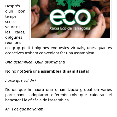
Després
d’un bon
temps
sense
veure’ns
les cares,
d’algunes
reunions
en grup petit i algunes enquestes virtuals, unes quantes
ecoactives trobem convenient fer una assamblea!
Una assamblea? Quin avorriment!
No no no! Serà una
assamblea dinamitzada
!
I això què vol dir?
Doncs que hi haurà una dinamització grupal on varies
participants adoptaran diferents rols que cuidaran el
benestar i la eficàcia de l’assamblea.
Ah. I de què parlarem?