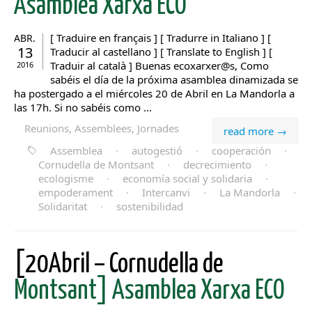
Asamblea Xarxa ECO
[ Traduire en français ] [ Tradurre in Italiano ] [
ABR.
13
Traducir al castellano ] [ Translate to English ] [
Traduir al català ] Buenas ecoxarxer@s, Como
2016
sabéis el día de la próxima asamblea dinamizada se
ha postergado a el miércoles 20 de Abril en La Mandorla a
las 17h. Si no sabéis como ...
Reunions, Assemblees, Jornades
read more →
Assemblea
·
autogestió
·
cooperación
·
Cornudella de Montsant
·
decrecimiento
·
ecologisme
·
economía social y solidaria
·
empoderament
·
Intercanvi
·
La Mandorla
·
Solidaritat
·
sostenibilidad
[20Abril – Cornudella de
Montsant] Asamblea Xarxa ECO