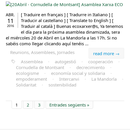
[ Traduire en français ] [ Tradurre in Italiano ] [
ABR.
11
Traducir al castellano ] [ Translate to English ] [
Traduir al català ] Buenas ecoxarxer@s, Ya tenemos
2016
el día para la próxima asamblea dinamizada, sera
el miércoles 20 de Abril en La Mandorla a las 17h. Si no
sabéis como llegar clicando aquí tenéis ...
Reunions, Assemblees, Jornades
read more →
Assemblea
·
autogestió
·
cooperación
·
Cornudella de Montsant
·
decrecimiento
·
ecologisme
·
economía social y solidaria
·
empoderament
·
Intercanvi
·
La Mandorla
·
Solidaritat
·
sostenibilidad
1
2
3
Entrades següents »