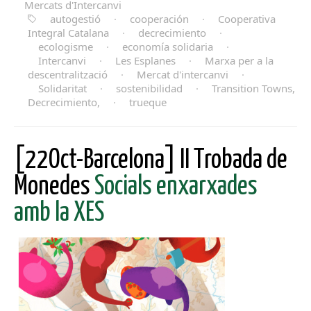
Mercats d'Intercanvi
autogestió
·
cooperación
·
Cooperativa
Integral Catalana
·
decrecimiento
·
ecologisme
·
economía solidaria
·
Intercanvi
·
Les Esplanes
·
Marxa per a la
descentralització
·
Mercat d'intercanvi
·
Solidaritat
·
sostenibilidad
·
Transition Towns,
Decrecimiento,
·
trueque
[22Oct-Barcelona] II Trobada de
Monedes
Socials enxarxades
amb la XES