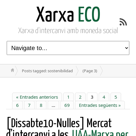
Xarxa
ECO
Xarxa d'intercanvi amb moneda social
Posts tagged: sostenibilidad
(Page 3)
« Entrades anteriors
1
2
3
4
5
6
7
8
…
69
Entrades següents »
[Dissabte10-Nulles] Mercat
d’intercanvi a les
JJAA-Marxa per