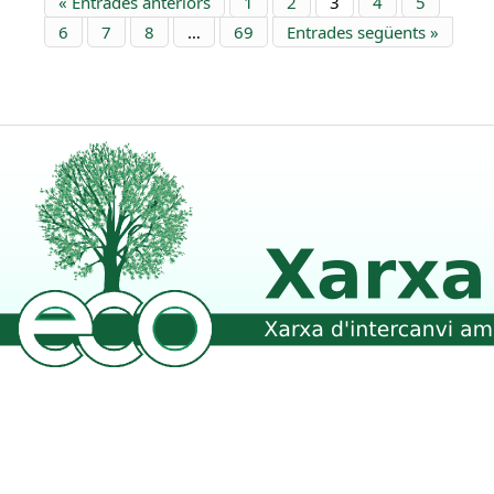
« Entrades anteriors
1
2
3
4
5
6
7
8
…
69
Entrades següents »