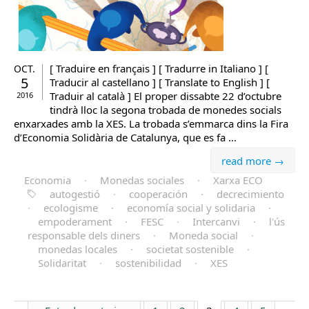
[ Traduire en français ] [ Tradurre in Italiano ] [
OCT.
5
Traducir al castellano ] [ Translate to English ] [
Traduir al català ] El proper dissabte 22 d’octubre
2016
tindrà lloc la segona trobada de monedes socials
enxarxades amb la XES. La trobada s’emmarca dins la Fira
d’Economia Solidària de Catalunya, que es fa ...
read more →
Economia
·
Monedas sociales
·
Xarxa ECO
autogestió
·
cooperación
·
decrecimiento
·
ecologisme
·
economía social y solidaria
·
empoderament
·
FESC
·
Intercanvi
·
l'ús
responsable dels diners
·
Moneda social
·
monedas locales
·
societat sostenible
·
Solidaritat
·
sostenibilidad
·
XES