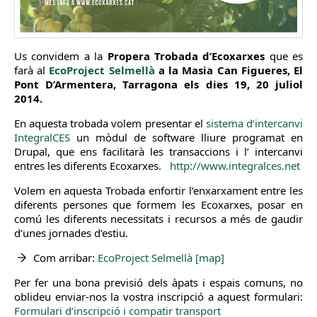
Us convidem a la
Propera Trobada d’Ecoxarxes
que es
farà al
EcoProject Selmellà
a la Masia Can Figueres, El
Pont D’Armentera, Tarragona els dies 19, 20 juliol
2014.
En aquesta trobada volem presentar el
sistema d’intercanvi
IntegralCES
un mòdul de software lliure programat en
Drupal, que ens facilitarà les transaccions i l’ intercanvi
entres les diferents Ecoxarxes.
http://www.integralces.net
Volem en aquesta Trobada enfortir l’enxarxament entre les
diferents persones que formem les Ecoxarxes, posar en
comú les diferents necessitats i recursos a més de gaudir
d’unes jornades d’estiu.
Com arribar:
EcoProject Selmellà [map]
Per fer una bona previsió dels àpats i espais comuns, no
oblideu enviar-nos la vostra inscripció a aquest formulari:
Formulari d’inscripció i compatir transport