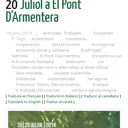
20
Juliol a El Pont
D’Armentera
18 juny 2014 |
Activitats, Trobades
·
Ecoxarxes
Tags:
Assemblea
·
conciencia
·
cooperación
·
decrecimiento
·
ecologisme
·
economía social y solidaria
·
EcoProject
Selmellà
·
El Pont D’Armentera
·
Encuentros con
la Economía Solidaria
·
Intercanvi
·
Les
monedes socials com a alternativa al diner oficial
·
libre moneda
·
societat sostenible
·
Solidaritat
·
sostenibilidad
·
Tarragona
·
Transition Towns, Decrecimiento,
·
trueque
·
V Trobada d’Ecoxarxes
·
verdura agroecologica
[
Traduire en français
]
[
Tradurre in Italiano
]
[
Traducir al castellano
]
[
Translate to English
]
[
Traduir al català
]