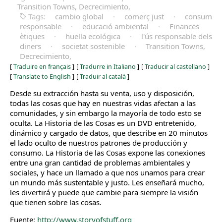
Transition Towns, Decrecimiento,
Tags:
cambio global
·
comerç just
·
consum
responsable
·
educació ambiental
·
Finances
ètiques
·
huella ecológica
·
l'ús responsable dels
diners
·
societat sostenible
·
Transition Towns,
Decrecimiento,
[
Traduire en français
]
[
Tradurre in Italiano
]
[
Traducir al castellano
]
[
Translate to English
]
[
Traduir al català
]
Desde su extracción hasta su venta, uso y disposición,
todas las cosas que hay en nuestras vidas afectan a las
comunidades, y sin embargo la mayoría de todo esto se
oculta. La Historia de las Cosas es un DVD entretenido,
dinámico y cargado de datos, que describe en 20 minutos
el lado oculto de nuestros patrones de producción y
consumo. La Historia de las Cosas expone las conexiones
entre una gran cantidad de problemas ambientales y
sociales, y hace un llamado a que nos unamos para crear
un mundo más sustentable y justo. Les enseñará mucho,
les divertirá y puede que cambie para siempre la visión
que tienen sobre las cosas.
Fuente:
http://www.storyofstuff.org