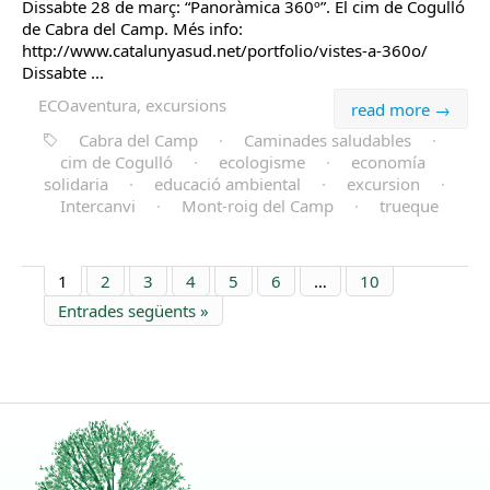
Dissabte 28 de març: “Panoràmica 360º”. El cim de Cogulló
de Cabra del Camp. Més info:
http://www.catalunyasud.net/portfolio/vistes-a-360o/
Dissabte ...
ECOaventura, excursions
read more →
Cabra del Camp
·
Caminades saludables
·
cim de Cogulló
·
ecologisme
·
economía
solidaria
·
educació ambiental
·
excursion
·
Intercanvi
·
Mont-roig del Camp
·
trueque
1
2
3
4
5
6
…
10
Entrades següents »