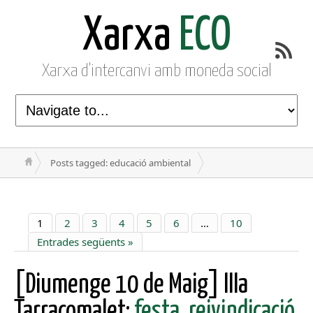
Xarxa
ECO
Xarxa d'intercanvi amb moneda social
Posts tagged: educació ambiental
1
2
3
4
5
6
…
10
Entrades següents »
[Diumenge 10 de Maig] IIIa
Tarracomalet:
festa, reivindicació