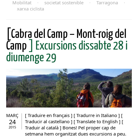
Mobilitat
·
societat sostenible
·
Tarragona
·
xarxa ciclista
[Cabra del Camp – Mont-roig del
Camp
] Excursions dissabte 28 i
diumenge 29
[ Traduire en français ] [ Tradurre in Italiano ] [
MARÇ
24
Traducir al castellano ] [ Translate to English ] [
Traduir al català ] Bones! Pel proper cap de
2015
setmana hem organitzat dues excursions a peu.