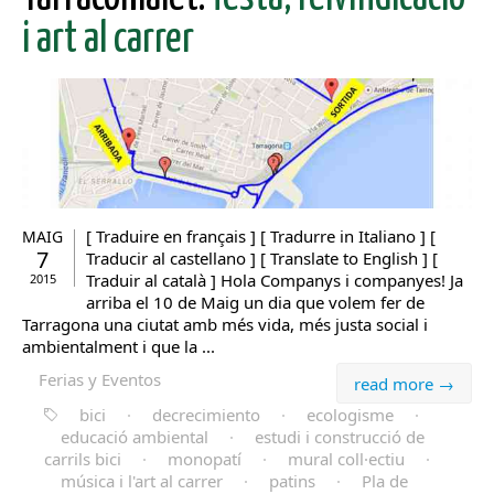
i art al carrer
[ Traduire en français ] [ Tradurre in Italiano ] [
MAIG
7
Traducir al castellano ] [ Translate to English ] [
Traduir al català ] Hola Companys i companyes! Ja
2015
arriba el 10 de Maig un dia que volem fer de
Tarragona una ciutat amb més vida, més justa social i
ambientalment i que la ...
Ferias y Eventos
read more →
bici
·
decrecimiento
·
ecologisme
·
educació ambiental
·
estudi i construcció de
carrils bici
·
monopatí
·
mural coll·ectiu
·
música i l'art al carrer
·
patins
·
Pla de