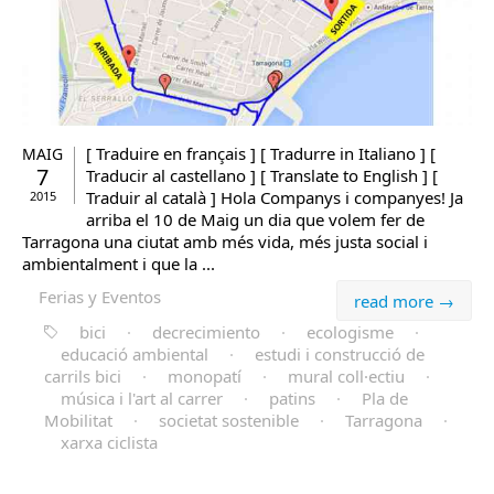
[ Traduire en français ] [ Tradurre in Italiano ] [
MAIG
7
Traducir al castellano ] [ Translate to English ] [
Traduir al català ] Hola Companys i companyes! Ja
2015
arriba el 10 de Maig un dia que volem fer de
Tarragona una ciutat amb més vida, més justa social i
ambientalment i que la ...
Ferias y Eventos
read more →
bici
·
decrecimiento
·
ecologisme
·
educació ambiental
·
estudi i construcció de
carrils bici
·
monopatí
·
mural coll·ectiu
·
música i l'art al carrer
·
patins
·
Pla de
Mobilitat
·
societat sostenible
·
Tarragona
·
xarxa ciclista