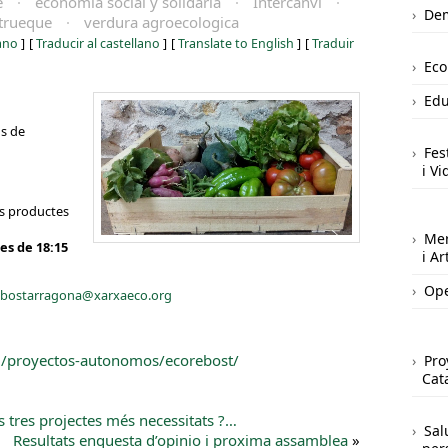
e
·
economía social y solidaria
·
Intercanvi
·
Dem
trueque
·
verdura agroecologica
iano
]
[
Traducir al castellano
]
[
Translate to English
]
[
Traduir
Ec
Edu
ns de
Fes
i Vi
ls productes
Mer
es de 18:15
i A
Ope
ebostarragona@xarxaeco.org
rg/proyectos-autonomos/ecorebost/
Pro
Cat
s tres projectes més necessitats ?…
Sal
Resultats enquesta d’opinio i proxima assamblea
»