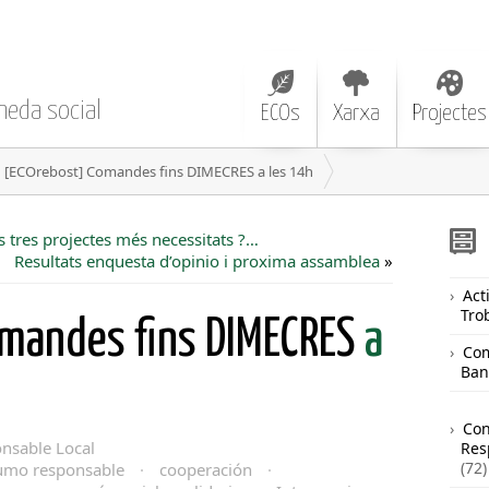
neda social
ECOs
Xarxa
Projectes
[ECOrebost] Comandes fins DIMECRES a les 14h
s tres projectes més necessitats ?…
Resultats enquesta d’opinio i proxima assamblea
»
Acti
Tro
mandes fins DIMECRES
a
Com
Ban
Co
nsable Local
Res
(72)
umo responsable
·
cooperación
·