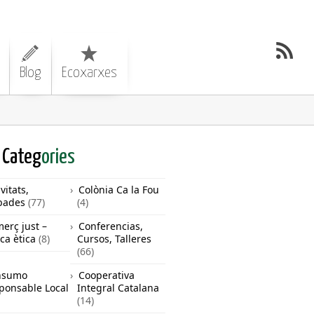
Blog
Ecoxarxes
Categ
ories
vitats,
Colònia Ca la Fou
bades
(77)
(4)
erç just –
Conferencias,
ca ètica
(8)
Cursos, Talleres
(66)
nsumo
Cooperativa
ponsable Local
Integral Catalana
(14)