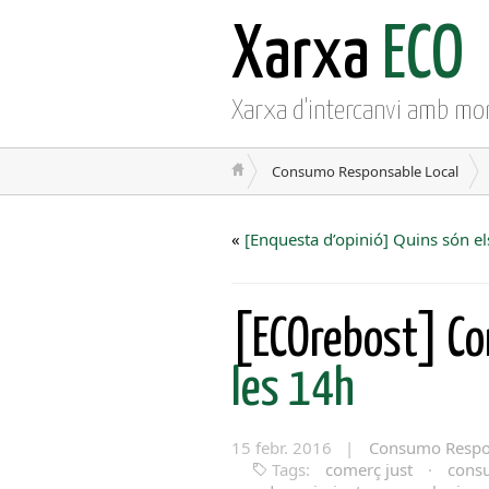
Xarxa
ECO
Xarxa d'intercanvi amb mo
Consumo Responsable Local
«
[Enquesta d’opinió] Quins són el
[ECOrebost] Co
les 14h
15 febr. 2016 |
Consumo Respo
Tags:
comerç just
·
cons