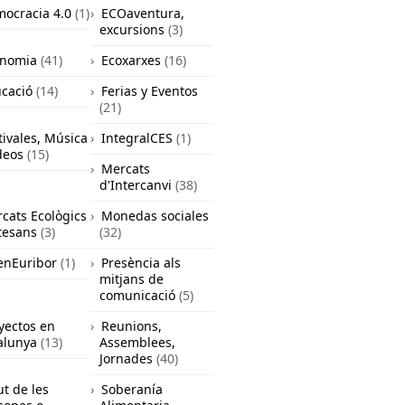
ocracia 4.0
(1)
ECOaventura,
excursions
(3)
onomia
(41)
Ecoxarxes
(16)
cació
(14)
Ferias y Eventos
(21)
tivales, Música
IntegralCES
(1)
deos
(15)
Mercats
d'Intercanvi
(38)
cats Ecològics
Monedas sociales
rtesans
(3)
(32)
nEuribor
(1)
Presència als
mitjans de
comunicació
(5)
yectos en
Reunions,
alunya
(13)
Assemblees,
Jornades
(40)
ut de les
Soberanía