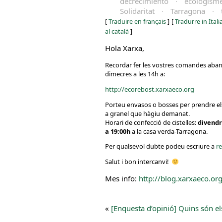
decrecimiento
·
ecologism
Solidaritat
·
Tarragona
·
[
Traduire en français
]
[
Tradurre in Ital
al català
]
Hola Xarxa,
Recordar fer les vostres comandes aba
dimecres a les 14h a:
http://ecorebost.xarxaeco.org
Porteu envasos o bosses per prendre e
a granel que hàgiu demanat.
Horari de confecció de cistelles:
divendr
a 19:00h
a la casa verda-Tarragona.
Per qualsevol dubte podeu escriure a
r
Salut i bon intercanvi!
Mes info:
http://blog.xarxaeco.o
«
[Enquesta d’opinió] Quins són el