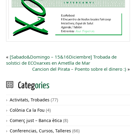
«
[Sabado&Domingo – 15&16Diciembre] Trobada de
solstici de ECOxarxes en Ametlla de Mar
Cancion del Pirata – Poento sobre el dinero :)
»
Categ
ories
Activitats, Trobades
(77)
Colònia Ca la Fou
(4)
Comerç just – Banca ètica
(8)
Conferencias, Cursos, Talleres
(66)