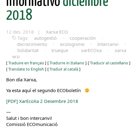
informativo
diciembre
2018
12 des. 2018 |
Xarxa ECO
Tags:
autogestió
·
cooperación
·
decrecimiento
·
ecologisme
·
Intercanvi
·
Solidaritat
·
trueque
·
xarECOxa
·
xarxa
eco
[
Traduire en français
]
[
Tradurre in Italiano
]
[
Traducir al castellano
]
[
Translate to English
]
[
Traduir al català
]
Bon día Xarxa,
Ya esta aquí el segundo ECOboletín
[PDF] XarEcoXa 2 Desembre 2018
—
Salut i bon intercanvi!
Comissió ECOmunicació