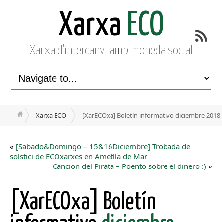
Xarxa
ECO
Xarxa d'intercanvi amb moneda social
Xarxa ECO
[XarECOxa] Boletín informativo diciembre 2018
«
[Sabado&Domingo – 15&16Diciembre] Trobada de
solstici de ECOxarxes en Ametlla de Mar
Cancion del Pirata – Poento sobre el dinero :)
»
[XarECOxa] Boletín