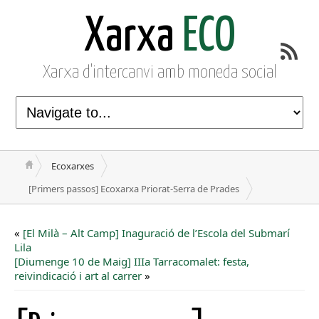
Xarxa
ECO
Xarxa d'intercanvi amb moneda social
Ecoxarxes
[Primers passos] Ecoxarxa Priorat-Serra de Prades
«
[El Milà – Alt Camp] Inaguració de l’Escola del Submarí
Lila
[Diumenge 10 de Maig] IIIa Tarracomalet: festa,
reivindicació i art al carrer
»