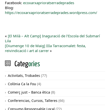
Facebook:
ecoxarxaprioratserradeprades
Blog:
https://ecoxarxaprioratserradeprades.wordpress.com/
«
[El Milà – Alt Camp] Inaguració de l’Escola del Submarí
Lila
[Diumenge 10 de Maig] IIIa Tarracomalet: festa,
reivindicació i art al carrer
»
Categ
ories
Activitats, Trobades
(77)
Colònia Ca la Fou
(4)
Comerç just – Banca ètica
(8)
Conferencias, Cursos, Talleres
(66)
Consumo Responsable Local
(72)