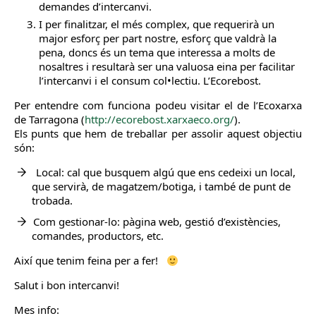
demandes d’intercanvi.
I per finalitzar, el més complex, que requerirà un
major esforç per part nostre, esforç que valdrà la
pena, doncs és un tema que interessa a molts de
nosaltres i resultarà ser una valuosa eina per facilitar
l’intercanvi i el consum col•lectiu. L’Ecorebost.
Per entendre com funciona podeu visitar el de l’Ecoxarxa
de Tarragona (
http://ecorebost.xarxaeco.org/
).
Els punts que hem de treballar per assolir aquest objectiu
són:
Local: cal que busquem algú que ens cedeixi un local,
que servirà, de magatzem/botiga, i també de punt de
trobada.
Com gestionar-lo: pàgina web, gestió d’existències,
comandes, productors, etc.
Així que tenim feina per a fer!
Salut i bon intercanvi!
Mes info: