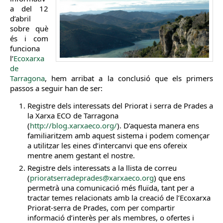
a del 12
d’abril
sobre què
és i com
funciona
l’
Ecoxarxa
de
Tarragona
, hem arribat a la conclusió que els primers
passos a seguir han de ser:
Registre dels interessats del Priorat i serra de Prades a
la Xarxa ECO de Tarragona
(
http://blog.xarxaeco.org/
). D’aquesta manera ens
familiaritzem amb aquest sistema i podem començar
a utilitzar les eines d’intercanvi que ens ofereix
mentre anem gestant el nostre.
Registre dels interessats a la llista
de correu
(
prioratserradeprades@xarxaeco.org
) que ens
permetrà una comunicació més fluïda, tant per a
tractar temes relacionats amb la creació de l’Ecoxarxa
Priorat-serra de Prades, com per compartir
informació d’interès per als membres, o ofertes i