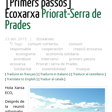
[Primers passos]
Ecoxarxa
Priorat-Serra de
Prades
23 abr. 2015 |
Ecoxarxes
Tags:
consum col•lectiu
·
consum
responsable
·
cooperación
·
creació ecoxarxa
·
ecologisme
·
economía solidaria
·
ecorebost
·
Intercanvi
·
primers passos
ecoxarxa
·
Priorat i serra de Prades
·
Solidaritat
·
sostenibilidad
·
trueque
[
Traduire en français
]
[
Tradurre in Italiano
]
[
Traducir al castellano
]
[
Translate to English
]
[
Traduir al català
]
Hola Xarxa
ECO,
Després de
la reunió
informativ