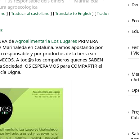
·
l'ús responsable dels diners
·
Marinaleda
·
Dem
ura agroecologica
iano
]
[
Traducir al castellano
]
[
Translate to English
]
[
Traduir
Ec
es
Edu
TURA de
Agroalimentaria Los Lugares
PRI
MERA
 Marinaleda en Cataluña. Vamos apostando por
Fes
i Vi
 responsable y por productos de la tierra sin
ÍMICOS. A tod@s los compañeros quienes SABEN
ta Sociedad, OS ESPERAMOS para COMPARTIR el
ía Digna.
Mer
i A
Ope
Pro
Cat
Sal