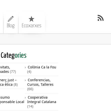
Blog
Ecoxarxes
Categ
ories
vitats,
Colònia Ca la Fou
bades
(77)
(4)
erç just –
Conferencias,
ca ètica
(8)
Cursos, Talleres
(66)
nsumo
Cooperativa
ponsable Local
Integral Catalana
(14)