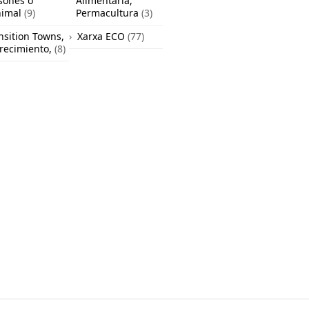
sones o
Alimentaria,
nimal
(9)
Permacultura
(3)
nsition Towns,
Xarxa ECO
(77)
recimiento,
(8)