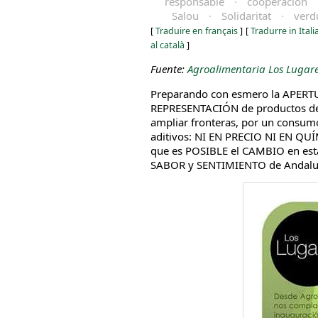
responsable
·
cooperación
Salou
·
Solidaritat
·
verd
[
Traduire en français
]
[
Tradurre in Ital
al català
]
Fuente:
Agroalimentaria Los Lugar
Preparando con esmero la APER
REPRESENTACIÓN de productos de
ampliar fronteras, por un consumo
aditivos: NI EN PRECIO NI EN QU
que es POSIBLE el CAMBIO en es
SABOR y SENTIMIENTO de Andaluc