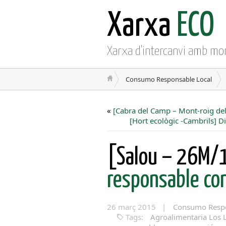
Xarxa
ECO
Xarxa d'intercanvi amb mo
Consumo Responsable Local
«
[Cabra del Camp – Mont-roig de
[Hort ecològic -Cambrils] Di
[Salou – 26M/
responsable con
26 març 2015 |
Consumo Respo
Tags:
Agroalimentaria Los 