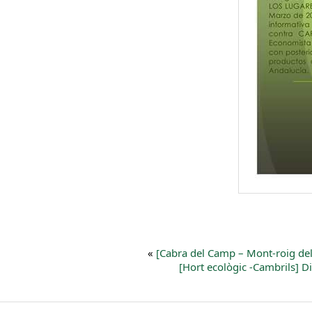
«
[Cabra del Camp – Mont-roig de
[Hort ecològic -Cambrils] Di