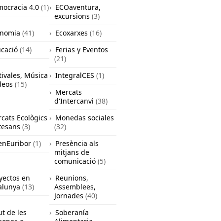
ocracia 4.0
(1)
ECOaventura,
excursions
(3)
onomia
(41)
Ecoxarxes
(16)
cació
(14)
Ferias y Eventos
(21)
tivales, Música
IntegralCES
(1)
deos
(15)
Mercats
d'Intercanvi
(38)
cats Ecològics
Monedas sociales
rtesans
(3)
(32)
nEuribor
(1)
Presència als
mitjans de
comunicació
(5)
yectos en
Reunions,
alunya
(13)
Assemblees,
Jornades
(40)
ut de les
Soberanía