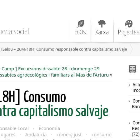
neda social
ECOs
Xarxa
Projectes
[Salou – 26M/18H] Consumo responsable contra capitalismo salvaje
l Camp ] Excursions dissabte 28 i diumenge 29
ssabtes agroecològics i familiars al Mas de l’Arturu
»
Acti
Tro
18H] Consumo
Com
Ban
tra capitalismo salvaje
Co
nsable Local
·
Economia
Res
(72)
Lugares
·
Andalucía
·
comerç just
·
consumo