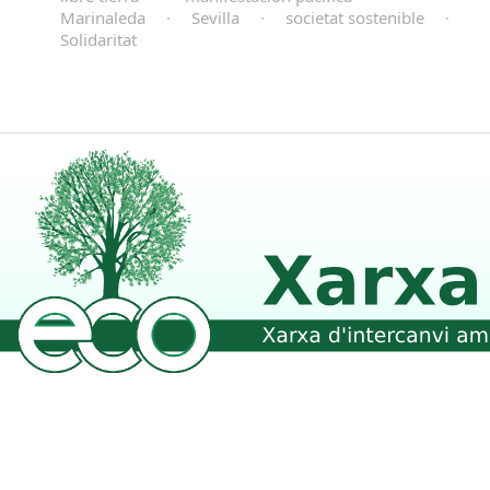
Marinaleda
·
Sevilla
·
societat sostenible
·
Solidaritat