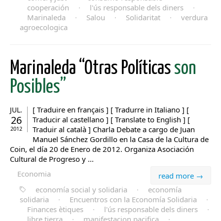
cooperación
·
l'ús responsable dels diners
·
Marinaleda
·
Salou
·
Solidaritat
·
verdura
agroecologica
Marinaleda “Otras Políticas
son
Posibles”
[ Traduire en français ] [ Tradurre in Italiano ] [
JUL.
26
Traducir al castellano ] [ Translate to English ] [
Traduir al català ] Charla Debate a cargo de Juan
2012
Manuel Sánchez Gordillo en la Casa de la Cultura de
Coin, el día 20 de Enero de 2012. Organiza Asociación
Cultural de Progreso y ...
Economia
read more →
economía social y solidaria
·
economía
solidaria
·
Encuentros con la Economía Solidaria
·
Finances ètiques
·
l'ús responsable dels diners
·
libre tierra
·
manifestacion pacifica
·