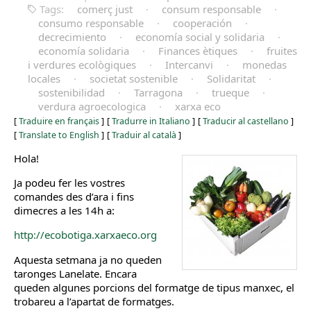
Tags:
comerç just
·
consum responsable
·
consumo responsable
·
cooperación
·
decrecimiento
·
economía social y solidaria
·
economía solidaria
·
Finances ètiques
·
fruites
i verdures ecològiques
·
Intercanvi
·
monedas
locales
·
societat sostenible
·
Solidaritat
·
sostenibilidad
·
Tarragona
·
trueque
·
verdura agroecologica
·
xarxa eco
[
Traduire en français
]
[
Tradurre in Italiano
]
[
Traducir al castellano
]
[
Translate to English
]
[
Traduir al català
]
Hola!
Ja podeu fer les vostres
comandes des d’ara i fins
dimecres a les 14h a:
http://ecobotiga.xarxaeco.org
Aquesta setmana ja no queden
taronges Lanelate. Encara
queden algunes porcions del formatge de tipus manxec, el
trobareu a l’apartat de formatges.