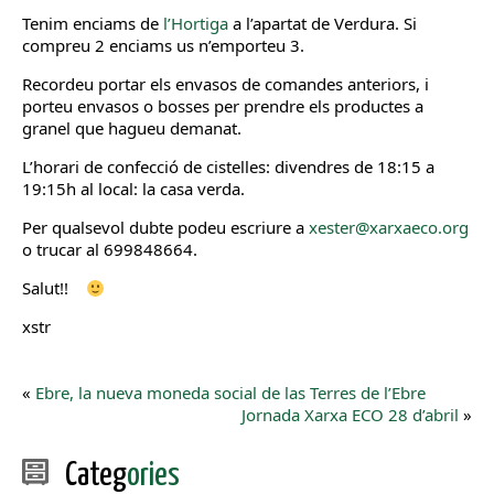
Tenim enciams de
l’Hortiga
a l’apartat de Verdura. Si
compreu 2 enciams us n’emporteu 3.
Recordeu portar els envasos de comandes anteriors, i
porteu envasos o bosses per prendre els productes a
granel que hagueu demanat.
L’horari de confecció de cistelles: divendres de 18:15 a
19:15h al local: la casa verda.
Per qualsevol dubte podeu escriure a
xester@xarxaeco.org
o trucar al 699848664.
Salut!!
xstr
«
Ebre, la nueva moneda social de las Terres de l’Ebre
Jornada Xarxa ECO 28 d’abril
»
Categ
ories