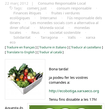
22 març 2012 |
Consumo Responsable Local
Tags:
comerç just
·
consum responsable
·
Finances ètiques
·
fruites i verdures
ecològiques
·
Intercanvi
·
l'ús responsable dels
diners
·
Les monedes socials com a alternativa al
diner oficial
·
Moneda social
·
monedas
locales
·
Reus
·
societat sostenible
·
Solidaritat
·
Tarragona
·
Valls
·
xarxa
eco
[
Traduire en français
]
[
Tradurre in Italiano
]
[
Traducir al castellano
]
[
Translate to English
]
[
Traduir al català
]
Bona tarda!
ja podeu fer les vostres
comandes a:
http://ecobotiga.xarxaeco.org
Teniu fins dissabte a les 17h!
Aquesta és