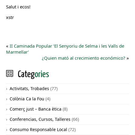
Salut i ecos!
xstr
«
II Caminada Popular ‘El Senyoriu de Selma i les Valls de
Marmellar’
¿Quien mató al crecimiento económico?
»
Categ
ories
Activitats, Trobades
(77)
Colònia Ca la Fou
(4)
Comerç just – Banca ètica
(8)
Conferencias, Cursos, Talleres
(66)
Consumo Responsable Local
(72)