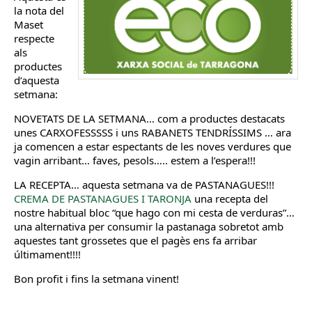
la nota del
Maset
respecte
als
productes
d’aquesta
setmana:
NOVETATS DE LA SETMANA… com a productes destacats
unes CARXOFESSSSS i uns RABANETS TENDRÍSSIMS … ara
ja comencen a estar espectants de les noves verdures que
vagin arribant… faves, pesols….. estem a l’espera!!!
LA RECEPTA… aquesta setmana va de PASTANAGUES!!!
CREMA DE PASTANAGUES I TARONJA
una recepta del
nostre habitual bloc “que hago con mi cesta de verduras”…
una alternativa per consumir la pastanaga sobretot amb
aquestes tant grossetes que el pagès ens fa arribar
últimament!!!!
Bon profit i fins la setmana vinent!