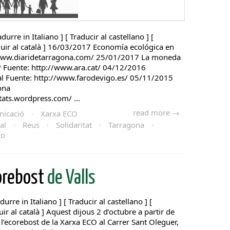
adurre in Italiano ] [ Traducir al castellano ] [
aduir al català ] 16/03/2017 Economía ecológica en
/www.diaridetarragona.com/ 25/01/2017 La moneda
uro? Fuente: http://www.ara.cat/ 04/12/2016
 Fuente: http://www.farodevigo.es/ 05/11/2015
ona
tats.wordpress.com/ ...
read more →
nicació
·
Xarxa ECO
al
·
Reus
·
Solidaritat
·
Tarragona
·
co
corebost
de Valls
durre in Italiano ] [ Traducir al castellano ] [
uir al català ] Aquest dijous 2 d’octubre a partir de
 l’ecorebost de la Xarxa ECO al Carrer Sant Oleguer,