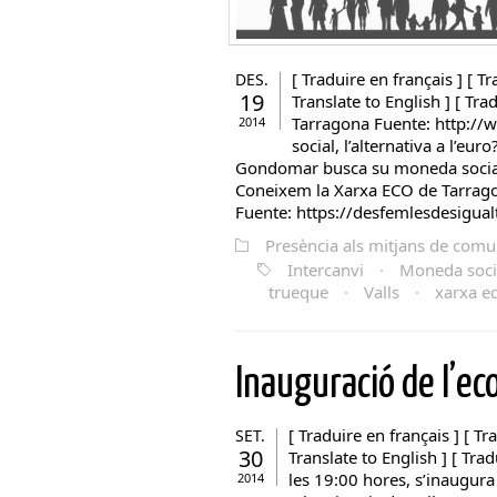
[ Traduire en français ] [ Tr
DES.
19
Translate to English ] [ Tr
Tarragona Fuente: http:/
2014
social, l’alternativa a l’e
Gondomar busca su moneda social
Coneixem la Xarxa ECO de Tarrag
Fuente: https://desfemlesdesigual
Presència als mitjans de comu
Intercanvi
·
Moneda soci
trueque
·
Valls
·
xarxa e
Inauguració de l’e
[ Traduire en français ] [ Tra
SET.
30
Translate to English ] [ Trad
les 19:00 hores, s’inaugura
2014