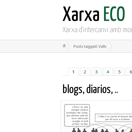
Xarxa
ECO
Xarxa d'intercanvi amb mo
Posts tagged: Valls
1
2
3
4
5
blogs, diarios,
..