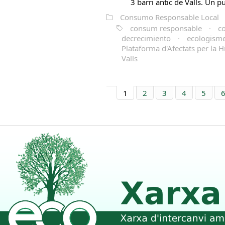
3 barri antic de Valls. Un pu
Consumo Responsable Local
consum responsable
·
c
decrecimiento
·
ecologism
Plataforma d'Afectats per la H
Valls
1
2
3
4
5