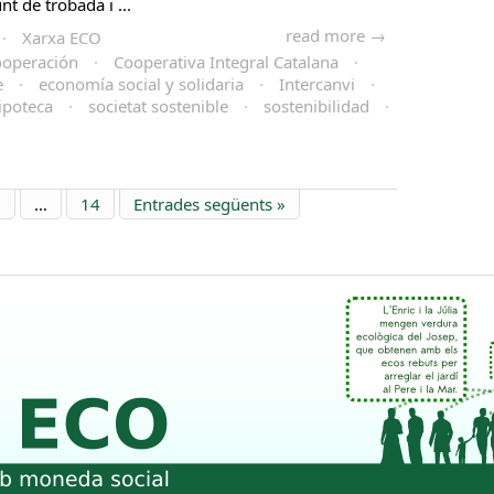
nt de trobada i ...
read more →
·
Xarxa ECO
ooperación
·
Cooperativa Integral Catalana
·
e
·
economía social y solidaria
·
Intercanvi
·
ipoteca
·
societat sostenible
·
sostenibilidad
·
6
…
14
Entrades següents »