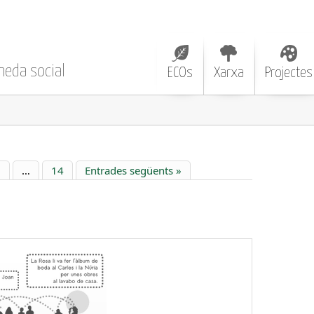
neda social
ECOs
Xarxa
Projectes
6
…
14
Entrades següents »