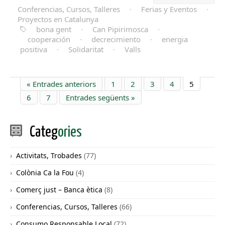
Conferencias, Cursos, Talleres
·
Ferias y Eventos
·
Proyectos en Catalunya
bona gent
·
Can Pipirimosca
·
cooperación
·
decrecimiento
·
energia
positiva
·
Solidaritat
·
Valls
« Entrades anteriors
1
2
3
4
5
6
7
Entrades següents »
Categ
ories
Activitats, Trobades
(77)
Colònia Ca la Fou
(4)
Comerç just – Banca ètica
(8)
Conferencias, Cursos, Talleres
(66)
Consumo Responsable Local
(72)