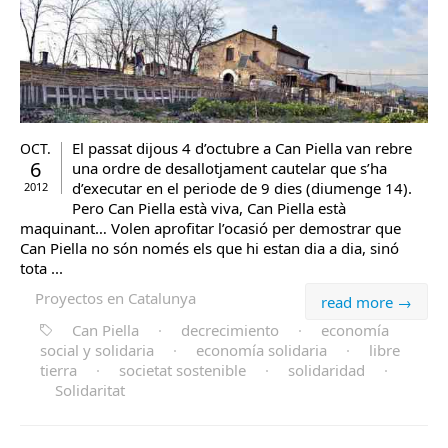
El passat dijous 4 d’octubre a Can Piella van rebre
OCT.
6
una ordre de desallotjament cautelar que s’ha
d’executar en el periode de 9 dies (diumenge 14).
2012
Pero Can Piella està viva, Can Piella està
maquinant… Volen aprofitar l’ocasió per demostrar que
Can Piella no són només els que hi estan dia a dia, sinó
tota ...
Proyectos en Catalunya
read more →
Can Piella
·
decrecimiento
·
economía
social y solidaria
·
economía solidaria
·
libre
tierra
·
societat sostenible
·
solidaridad
·
Solidaritat