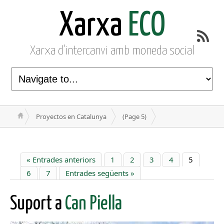
Xarxa
ECO
Xarxa d'intercanvi amb moneda social
Proyectos en Catalunya
(Page 5)
« Entrades anteriors
1
2
3
4
5
6
7
Entrades següents »
Suport a
Can Piella