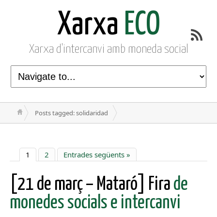
Xarxa
ECO
Xarxa d'intercanvi amb moneda social
Posts tagged: solidaridad
1
2
Entrades següents »
[21 de març – Mataró] Fira
de
monedes socials e intercanvi