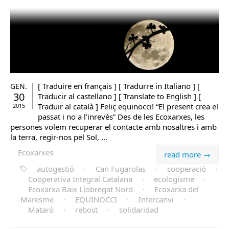
[ Traduire en français ] [ Tradurre in Italiano ] [
GEN.
30
Traducir al castellano ] [ Translate to English ] [
Traduir al català ] Feliç equinocci! “El present crea el
2015
passat i no a l’inrevés” Des de les Ecoxarxes, les
persones volem recuperar el contacte amb nosaltres i amb
la terra, regir-nos pel Sol, ...
Ecoxarxes
read more →
autogestió
·
Can Fugarolas
·
cooperació
·
Cooperativa Integral Catalana
·
ecologisme
·
Ecoxarxa Baix Llobregat Nord
·
Ecoxarxa del
Maresme
·
EQUINOCCI
·
Intercanvi
·
Mataró
·
rebost
·
solidaridad