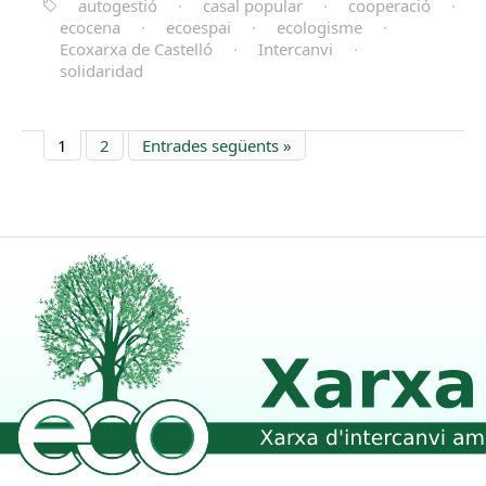
autogestió
·
casal popular
·
cooperació
·
ecocena
·
ecoespai
·
ecologisme
·
Ecoxarxa de Castelló
·
Intercanvi
·
solidaridad
1
2
Entrades següents »