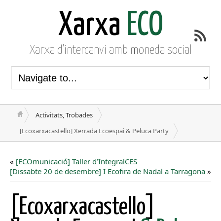
Xarxa
ECO
Xarxa d'intercanvi amb moneda social
Activitats, Trobades
[Ecoxarxacastello] Xerrada Ecoespai & Peluca Party
«
[ECOmunicació] Taller d’IntegralCES
[Dissabte 20 de desembre] I Ecofira de Nadal a Tarragona
»
[Ecoxarxacastello]