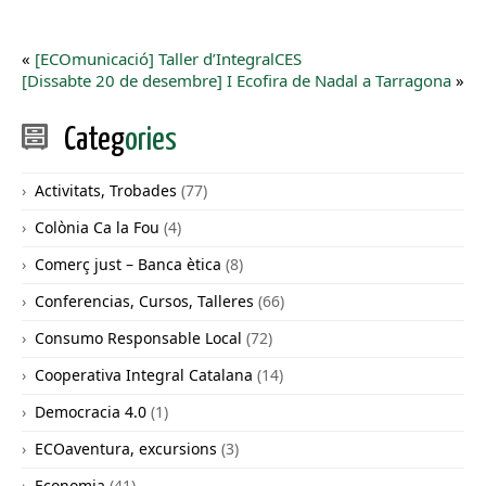
«
[ECOmunicació] Taller d’IntegralCES
[Dissabte 20 de desembre] I Ecofira de Nadal a Tarragona
»
Categ
ories
Activitats, Trobades
(77)
Colònia Ca la Fou
(4)
Comerç just – Banca ètica
(8)
Conferencias, Cursos, Talleres
(66)
Consumo Responsable Local
(72)
Cooperativa Integral Catalana
(14)
Democracia 4.0
(1)
ECOaventura, excursions
(3)
Economia
(41)