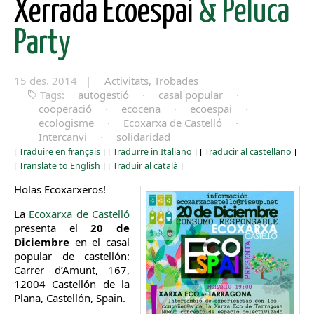
Xerrada Ecoespai
& Peluca
Party
15 des. 2014 |
Activitats, Trobades
Tags:
autogestió
·
casal popular
·
cooperació
·
ecocena
·
ecoespai
·
ecologisme
·
Ecoxarxa de Castelló
·
Intercanvi
·
solidaridad
[
Traduire en français
]
[
Tradurre in Italiano
]
[
Traducir al castellano
]
[
Translate to English
]
[
Traduir al català
]
Holas Ecoxarxeros!
La
Ecoxarxa de Castelló
presenta el
20 de
Diciembre
en el casal
popular de castellón:
Carrer d’Amunt, 167,
12004 Castellón de la
Plana, Castellón, Spain.