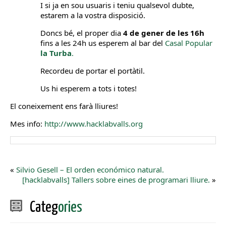
I si ja en sou usuaris i teniu qualsevol dubte,
estarem a la vostra disposició.
Doncs bé, el proper dia
4 de gener de les 16h
fins a les 24h us esperem al bar del
Casal Popular
la Turba
.
Recordeu de portar el portàtil.
Us hi esperem a tots i totes!
El coneixement ens farà lliures!
Mes info:
http://www.hacklabvalls.org
«
Silvio Gesell – El orden económico natural.
[hacklabvalls] Tallers sobre eines de programari lliure.
»
Categ
ories