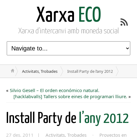
Xarxa
ECO
Xarxa d'intercanvi amb moneda social
Activitats, Trobades
Install Party de l’any 2012
«
Silvio Gesell – El orden económico natural.
[hacklabvalls] Tallers sobre eines de programari lliure.
»
Install Party de
l’any 2012
27 des. 2011 |
Activitats, Trobades
·
Proyectos en