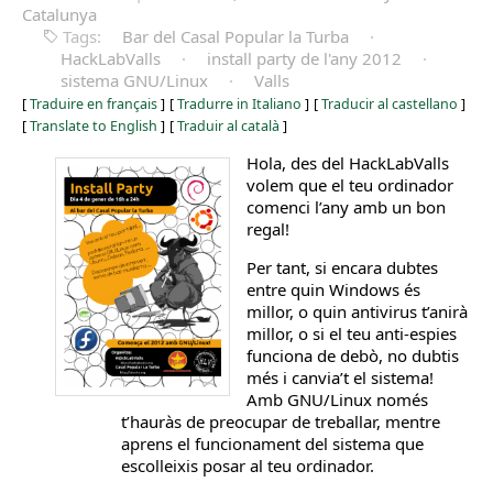
Catalunya
Tags:
Bar del Casal Popular la Turba
·
HackLabValls
·
install party de l'any 2012
·
sistema GNU/Linux
·
Valls
[
Traduire en français
]
[
Tradurre in Italiano
]
[
Traducir al castellano
]
[
Translate to English
]
[
Traduir al català
]
Hola, des del HackLabValls
volem que el teu ordinador
comenci l’any amb un bon
regal!
Per tant, si encara dubtes
entre quin Windows és
millor, o quin antivirus t’anirà
millor, o si el teu anti-espies
funciona de debò, no dubtis
més i canvia’t el sistema!
Amb GNU/Linux només
t’hauràs de preocupar de treballar, mentre
aprens el funcionament del sistema que
escolleixis posar al teu ordinador.