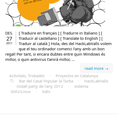
[ Traduire en français ] [ Tradurre in Italiano ] [
DES.
27
Traducir al castellano ] [ Translate to English ] [
Traduir al català ] Hola, des del HackLabValls volem
2011
que el teu ordinador comenci l’any amb un bon
regal! Per tant, si encara dubtes entre quin Windows és
millor, o quin antivirus t’anirà millor, ...
read more →
Activitats, Trobades
·
Proyectos en Catalunya
Bar del Casal Popular la Turba
·
HackLabValls
·
install party de l'any 2012
·
sistema
GNU/Linux
·
Valls