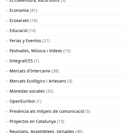
ECOaventura, excursions
(3)
Economia
(41)
Ecoxarxes
(16)
Educació
(14)
Ferias y Eventos
(21)
Festivales, Música i Videos
(15)
IntegralCES
(1)
Mercats d'Intercanvi
(38)
Mercats Ecològics i Artesans
(3)
Monedas sociales
(32)
OpenEuribor
(1)
Presència als mitjans de comunicació
(5)
Proyectos en Catalunya
(13)
Reunions, Assemblees, Jornades
(40)