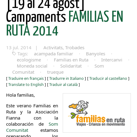
[19 al 24 agost]
Campaments
FAMILIAS EN
RUTA 2014
13 jul. 2014 |
Activitats, Trobades
Tags:
acampada familiar
·
Banyoles
·
ecologisme
·
Familias en Ruta
·
Intercanvi
·
Moneda social
·
Solidaritat
·
Som
Comunitat
·
trueque
[
Traduire en français
]
[
Tradurre in Italiano
]
[
Traducir al castellano
]
[
Translate to English
]
[
Traduir al català
]
Hola familias,
Este verano Familias en
Ruta y la Asociación
Fianna con la
colaboración de
Som
Comunitat
estamos
preparando los