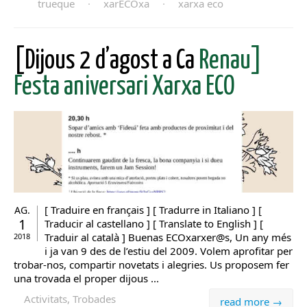
trueque
·
xarECOxa
·
xarxa eco
[Dijous 2 d’agost a Ca
Renau]
Festa aniversari Xarxa ECO
[ Traduire en français ] [ Tradurre in Italiano ] [
AG.
1
Traducir al castellano ] [ Translate to English ] [
Traduir al català ] Buenas ECOxarxer@s, Un any més
2018
i ja van 9 des de l’estiu del 2009. Volem aprofitar per
trobar-nos, compartir novetats i alegries. Us proposem fer
una trovada el proper dijous ...
Activitats, Trobades
read more →