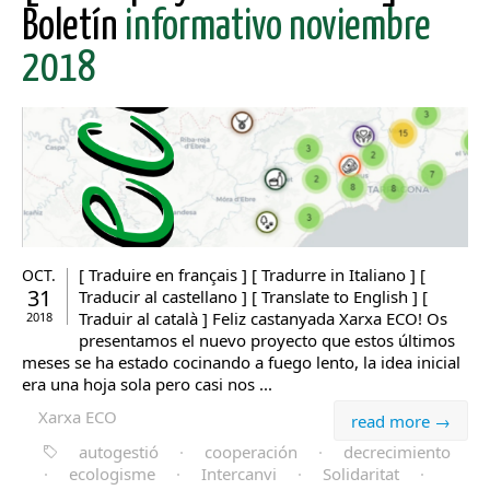
Boletín
informativo noviembre
2018
[ Traduire en français ] [ Tradurre in Italiano ] [
OCT.
31
Traducir al castellano ] [ Translate to English ] [
Traduir al català ] Feliz castanyada Xarxa ECO! Os
2018
presentamos el nuevo proyecto que estos últimos
meses se ha estado cocinando a fuego lento, la idea inicial
era una hoja sola pero casi nos ...
Xarxa ECO
read more →
autogestió
·
cooperación
·
decrecimiento
·
ecologisme
·
Intercanvi
·
Solidaritat
·