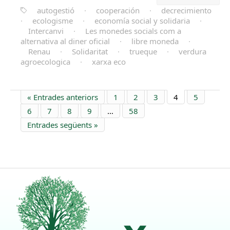
autogestió
·
cooperación
·
decrecimiento
·
ecologisme
·
economía social y solidaria
·
Intercanvi
·
Les monedes socials com a
alternativa al diner oficial
·
libre moneda
·
Renau
·
Solidaritat
·
trueque
·
verdura
agroecologica
·
xarxa eco
« Entrades anteriors
1
2
3
4
5
6
7
8
9
…
58
Entrades següents »