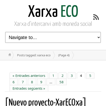
Xarxa
ECO
Xarxa d'intercanvi amb moneda social
Posts tagged: xarxa eco
(Page 4)
« Entrades anteriors
1
2
3
4
5
6
7
8
9
…
58
Entrades següents »
[Nuevo proyecto-XarECOxa]