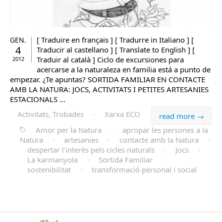
[ Traduire en français ] [ Tradurre in Italiano ] [
GEN.
4
Traducir al castellano ] [ Translate to English ] [
Traduir al català ] Ciclo de excursiones para
2012
acercarse a la naturaleza en familia está a punto de
empezar. ¿Te apuntas? SORTIDA FAMILIAR EN CONTACTE
AMB LA NATURA: JOCS, ACTIVITATS I PETITES ARTESANIES
ESTACIONALS ...
Activitats, Trobades
·
Xarxa ECO
read more →
Amor per la Natura
·
apropar les persones a la
Natura
·
artesanies
·
contacte amb la Natura
·
despertar l'interès pels cicles naturals
·
Jocs
·
La karmanyola
·
Sortida Familiar
·
sostenibilitat
·
transformació personal i social