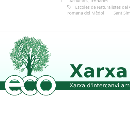
Activitats, Trobades
Escoles de Naturalistes del
romana del Mèdol
·
Sant Sim