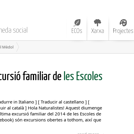
neda social
ECOs
Xarxa
Projectes
el Mèdol
ursió familiar de
les Escoles
adurre in Italiano ] [ Traducir al castellano ] [
aduir al català ] Hola Naturalistes! Aquest diumenge
tima excursió familiar del 2014 de les Escoles de
cebook) són excursions obertes a tothom, així que