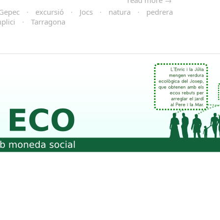
read more →
 Gepec
·
excursió
·
Jocs
·
natura
·
pedrera
plici
·
Tarragona