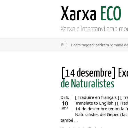
Xarxa
ECO
Xarxa d'intercanvi amb mo
Posts tagged: pedrera romana d
[14 desembre] Exc
de Naturalistes
[ Traduire en français ] [ Tr
DES.
10
Translate to English ] [ Tr
14 de desembre tenim la úl
2014
Naturalistes del Gepec (fa
també ...