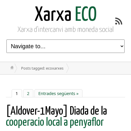
Xarxa
ECO
Xarxa d'intercanvi amb moneda social
Posts tagged: ecoxarxes
1
2
Entrades següents »
[Aldover-1Mayo] Diada de la
cooperacio local a penyaflor