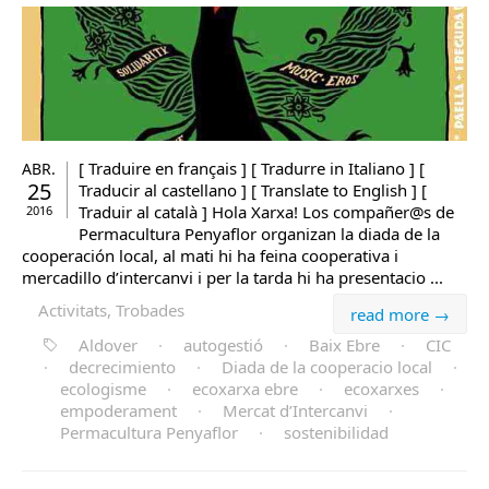
[ Traduire en français ] [ Tradurre in Italiano ] [
ABR.
25
Traducir al castellano ] [ Translate to English ] [
Traduir al català ] Hola Xarxa! Los compañer@s de
2016
Permacultura Penyaflor organizan la diada de la
cooperación local, al mati hi ha feina cooperativa i
mercadillo d’intercanvi i per la tarda hi ha presentacio ...
Activitats, Trobades
read more →
Aldover
·
autogestió
·
Baix Ebre
·
CIC
·
decrecimiento
·
Diada de la cooperacio local
·
ecologisme
·
ecoxarxa ebre
·
ecoxarxes
·
empoderament
·
Mercat d’Intercanvi
·
Permacultura Penyaflor
·
sostenibilidad