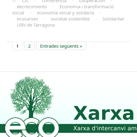
CIC
·
conferència
·
cooperación
·
decrecimiento
·
Economia i transformació
social
·
economía social y solidaria
·
ecoxarxes
·
societat sostenible
·
Solidaritat
·
URV de Tarragona
1
2
Entrades següents »